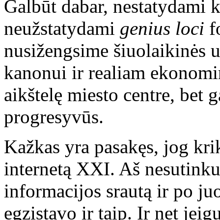
Galbūt dabar, nestatydami ke
neužstatydami
genius loci
f
nusižengsime šiuolaikinės 
kanonui ir realiam ekonomin
aikštelę miesto centre, bet g
progresyvūs.
Kažkas yra pasakęs, jog kr
internetą XXI. Aš nesutinku
informacijos srautą ir po juo
egzistavo ir taip. Ir net j