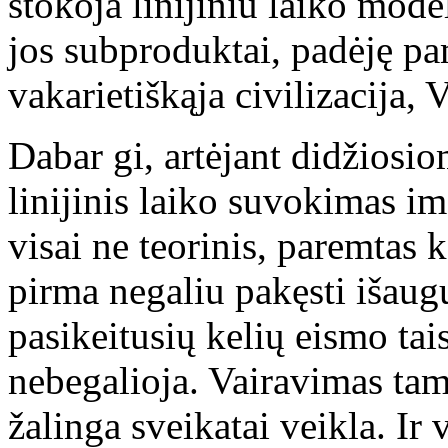
stokoja linijiniu laiko mode
jos subproduktai, padėję p
vakarietiškąja civilizacija, 
Dabar gi, artėjant didžiosi
linijinis laiko suvokimas im
visai ne teorinis, paremtas
pirma negaliu pakęsti išaug
pasikeitusių kelių eismo tai
nebegalioja. Vairavimas tam
žalinga sveikatai veikla. Ir 