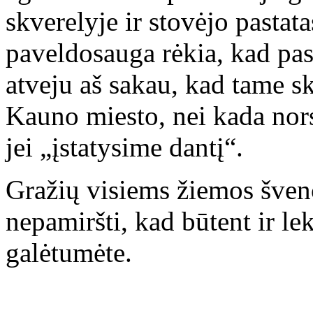
skverelyje ir stovėjo pastata
paveldosauga rėkia, kad pasta
atveju aš sakau, kad tame s
Kauno miesto, nei kada nors g
jei „įstatysime dantį“.
Gražių visiems žiemos švenč
nepamiršti, kad būtent ir lek
galėtumėte.