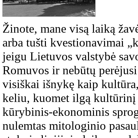
Žinote, mane visą laiką žavė
arba tušti kvestionavimai „k
jeigu Lietuvos valstybė savo
Romuvos ir nebūtų perėjusi
visiškai išnykę kaip kultūr
keliu, kuomet ilgą kultūrin
kūrybinis-ekonominis sprogi
nulemtas mitologinio pasaul