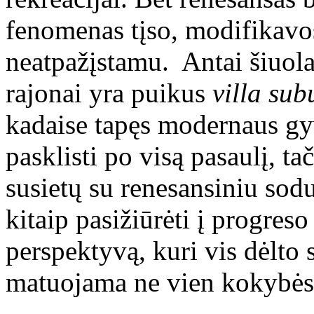
fenomenas tįso, modifikavosi
neatpažįstamu. Antai šiuolai
rajonai yra puikus
villa su
kadaise tapęs modernaus gy
pasklisti po visą pasaulį, ta
susietų su renesansiniu sod
kitaip pasižiūrėti į progreso 
perspektyvą, kuri vis dėlto
matuojama ne vien kokybės, 