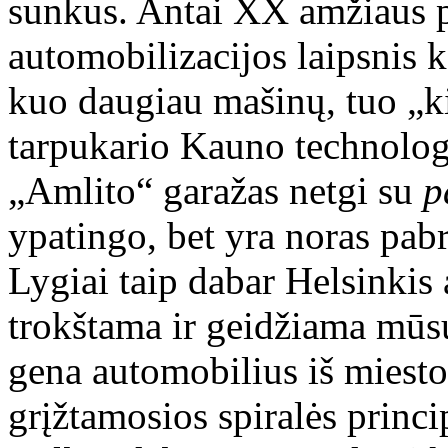
sunkus. Antai XX amžiaus p
automobilizacijos laipsnis k
kuo daugiau mašinų, tuo „ki
tarpukario Kauno technolo
„Amlito“ garažas netgi su
p
ypatingo, bet yra noras pab
Lygiai taip dabar Helsinkis a
trokštama ir geidžiama mūsų
gena automobilius iš miesto
grįžtamosios spiralės princi