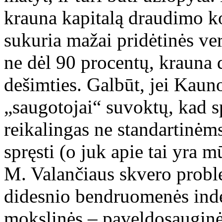
krauna kapitalą draudimo k
sukuria mažai pridėtinės ver
ne dėl 90 procentų, krauna d
dešimties. Galbūt, jei Kaun
„saugotojai“ suvoktų, kad sp
reikalingas ne standartinėm
spręsti (o juk apie tai yra 
M. Valančiaus skvero proble
didesnio bendruomenės indėl
mokslinės – paveldosauginė