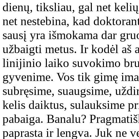
dienų, tiksliau, gal net kel
net nestebina, kad doktoran
sausį yra išmokama dar gru
užbaigti metus. Ir kodėl aš a
linijinio laiko suvokimo b
gyvenime. Vos tik gimę imam
subręsime, suaugsime, uždir
kelis daiktus, sulauksime pr
pabaiga. Banalu? Pragmatišk
paprasta ir lengva. Juk ne ve