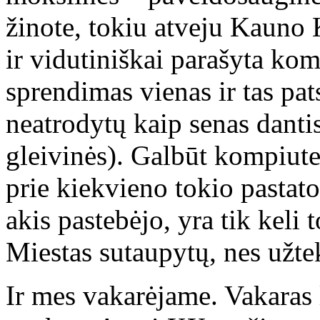
žinote, tokiu atveju Kauno 
ir vidutiniškai parašyta ko
sprendimas vienas ir tas pats
neatrodytų kaip senas danti
gleivinės). Galbūt kompiute
prie kiekvieno tokio pastat
akis pastebėjo, yra tik keli
Miestas sutaupytų, nes užtek
Ir mes vakarėjame. Vakaras 