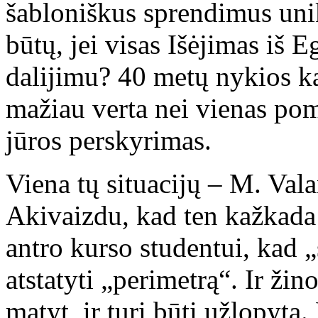
šabloniškus sprendimus uni
būtų, jei visas Išėjimas iš 
dalijimu? 40 metų nykios 
mažiau verta nei vienas po
jūros perskyrimas.
Viena tų situacijų – M. Val
Akivaizdu, kad ten kažkada
antro kurso studentui, kad „
atstatyti „perimetrą“. Ir žin
matyt, ir turi būti užlopyta.