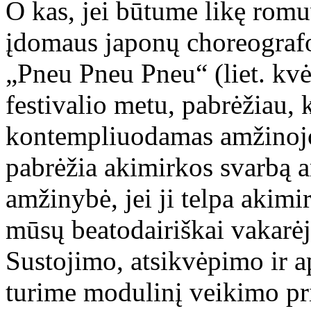
O kas, jei būtume likę romu
įdomaus japonų choreograf
„Pneu Pneu Pneu“ (liet. kvė
festivalio metu, pabrėžiau,
kontempliuodamas amžinojo 
pabrėžia akimirkos svarbą 
amžinybė, jei ji telpa akimir
mūsų beatodairiškai vakarėj
Sustojimo, atsikvėpimo ir 
turime modulinį veikimo pr