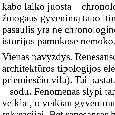
kabo laiko juosta – chronolo
žmogaus gyvenimą tapo itin 
pasaulis yra ne chronologin
istorijos pamokose nemoko
Vienas pavyzdys. Renesanso 
architektūros tipologijos e
priemiesčio vila). Tai pasta
– sodu. Fenomenas slypi tam
veiklai, o veikiau gyvenimui
rekreacijai. Bet renesansas 