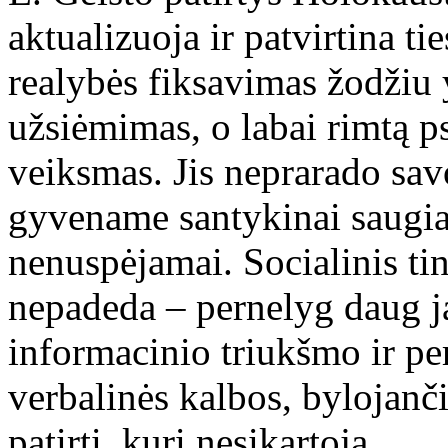
aktualizuoja ir patvirtina t
realybės fiksavimas žodžiu
užsiėmimas, o labai rimtą p
veiksmas. Jis neprarado savo
gyvename santykinai saugiau,
nenuspėjamai. Socialinis ti
nepadeda – pernelyg daug j
informacinio triukšmo ir pe
verbalinės kalbos, bylojanč
patirtį, kuri nesikartoja.