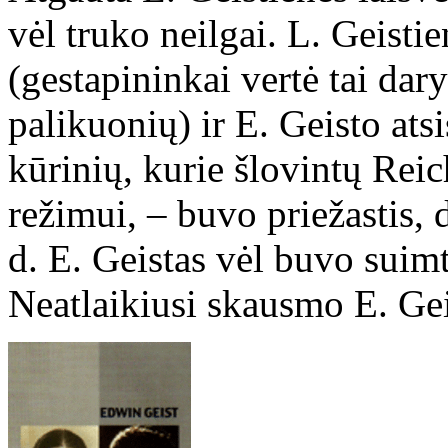
vėl truko neilgai. L. Geistie
(gestapininkai vertė tai dary
palikuonių) ir E. Geisto at
kūrinių, kurie šlovintų Reic
režimui, – buvo priežastis,
d. E. Geistas vėl buvo suimt
Neatlaikiusi skausmo E. Gei