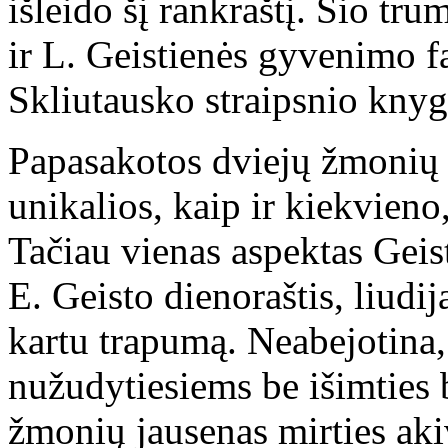
išleido šį rankraštį. Šio tru
ir L. Geistienės gyvenimo fa
Skliutausko straipsnio knyg
Papasakotos dviejų žmonių l
unikalios, kaip ir kiekvieno
Tačiau vienas aspektas Geist
E. Geisto dienoraštis, liud
kartu trapumą. Neabejotina
nužudytiesiems be išimties 
žmonių jausenas mirties aki