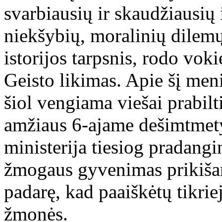
svarbiausių ir skaudžiausių
niekšybių, moralinių dilemų
istorijos tarpsnis, rodo vo
Geisto likimas. Apie šį meni
šiol vengiama viešai prabil
amžiaus 6-ajame dešimtmety
ministerija tiesiog pradangi
žmogaus gyvenimas prikiša
padarę, kad paaiškėtų tikriej
žmonės.