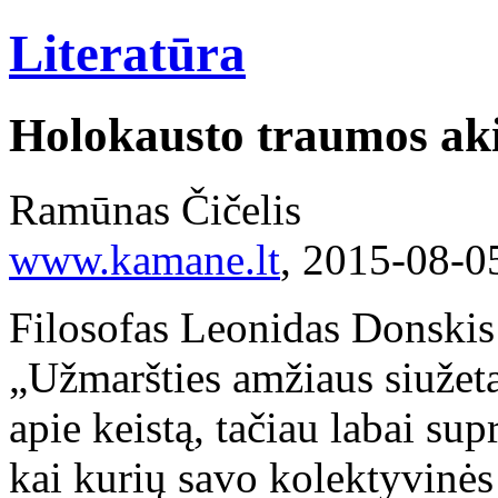
Literatūra
Holokausto traumos ak
Ramūnas Čičelis
www.kamane.lt
, 2015-08-0
Filosofas Leonidas Donskis
„Užmaršties amžiaus siužeta
apie keistą, tačiau labai s
kai kurių savo kolektyvinės 