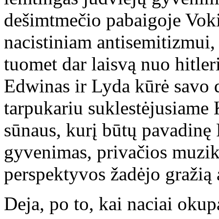
dešimtmečio pabaigoje Vokiet
nacistiniam antisemitizmui,
tuomet dar laisvą nuo hitle
Edwinas ir Lyda kūrė savo da
tarpukariu suklestėjusiame 
sūnaus, kurį būtų pavadinę P
gyvenimas, privačios muzik
perspektyvos žadėjo gražią a
Deja, po to, kai naciai oku