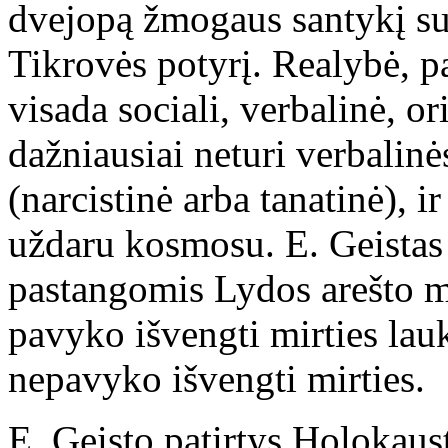
dvejopą žmogaus santykį su 
Tikrovės potyrį. Realybė, p
visada sociali, verbalinė, or
dažniausiai neturi verbalinės
(narcistinė arba tanatinė), 
uždaru kosmosu. E. Geistas
pastangomis Lydos arešto me
pavyko išvengti mirties lauk
nepavyko išvengti mirties.
E. Geisto patirtys Holokaus