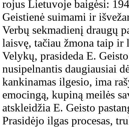
rojus Lietuvoje baigėsi: 194
Geistienė suimami ir išveža
Verbų sekmadienį draugų pa
laisvę, tačiau žmona taip ir l
Velykų, prasideda E. Geisto
nusipelnantis daugiausiai d
kankinamas ilgesio, ima rašy
emocingą, kupiną meilės sav
atskleidžia E. Geisto pastan
Prasidėjo ilgas procesas, t