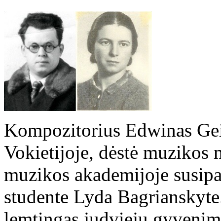
Kompozitorius Edwinas Gei
Vokietijoje, dėstė muzikos 
muzikos akademijoje susipa
studente Lyda Bagrianskyte.
lemtingas judviejų gyveni