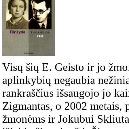
Visų šių E. Geisto ir jo žm
aplinkybių negaubia nežinia
rankraščius išsaugojo jo ka
Zigmantas, o 2002 metais, p
žmonėms ir Jokūbui Skliuta