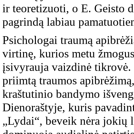
ir teoretizuoti, o E. Geisto 
pagrindą labiau pamatuoti
Psichologai traumą apibrėžia
virtinę, kurios metu žmogus
įsivyrauja vaizdinė tikrovė. 
priimtą traumos apibrėžimą, 
kraštutinio bandymo išveng
Dienoraštyje, kuris pavadin
„Lydai“, beveik nėra jokių l