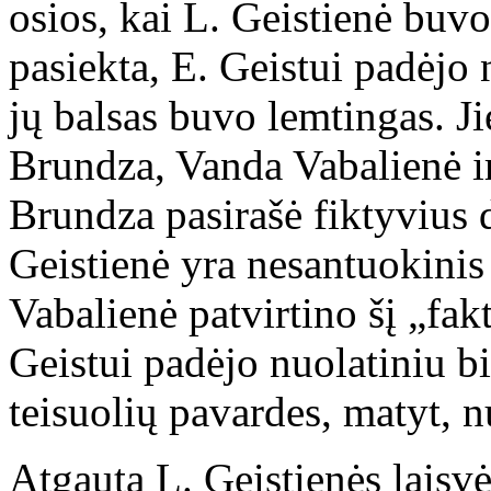
osios, kai L. Geistienė buvo 
pasiekta, E. Geistui padėjo 
jų balsas buvo lemtingas. J
Brundza, Vanda Vabalienė ir 
Brundza pasirašė fiktyvius 
Geistienė yra nesantuokinis 
Vabalienė patvirtino šį „fak
Geistui padėjo nuolatiniu b
teisuolių pavardes, matyt, n
Atgauta L. Geistienės laisv