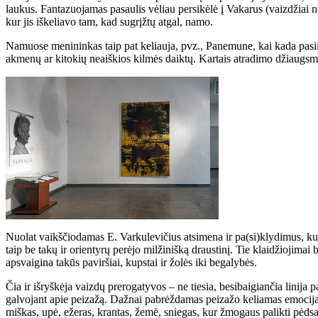
laukus. Fantazuojamas pasaulis vėliau persikėlė į Vakarus (vaizdžiai
kur jis iškeliavo tam, kad sugrįžtų atgal, namo.
Namuose menininkas taip pat keliauja, pvz., Panemune, kai kada pas
akmenų ar kitokių neaiškios kilmės daiktų. Kartais atradimo džiaugsmui
Nuolat vaikščiodamas E. Varkulevičius atsimena ir pa(si)klydimus, kuri
taip be takų ir orientyrų perėjo milžinišką draustinį. Tie klaidžiojima
apsvaigina takūs paviršiai, kupstai ir žolės iki begalybės.
Čia ir išryškėja vaizdų prerogatyvos – ne tiesia, besibaigiančia linija p
galvojant apie peizažą. Dažnai pabrėždamas peizažo keliamas emocijas, n
miškas, upė, ežeras, krantas, žemė, sniegas, kur žmogaus palikti pėdsak