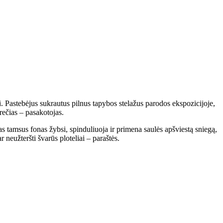
iai. Pastebėjus sukrautus pilnus tapybos stelažus parodos ekspozicijoje,
trečias – pasakotojas.
as tamsus fonas žybsi, spinduliuoja ir primena saulės apšviestą sniegą,
 neužteršti švarūs ploteliai – paraštės.