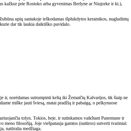
s kažkur prie Rostoko arba gyvenimas Berlyne ar Niujorke ir kt.),
žsibūna upių santakoje ieškodamas išplukdytos keramikos, nugludintų
urie dar tik laukia daiktiško pavidalo.
 ir, norėdamas sutrumpinti kelią iki Žemaičių Kalvarijos, tik šiaip ne
maliame miške jauti šviesą, matai pradžią ir pabaigą, o pelkynuose
inguriuojančia tolyn. Tokios, beje, ir sutinkamos vaikštant Panemune ir
 meno filosofiją. Joje viešpatauja gamtos (natūros) sutverti tvariniai:
ija, natūralia medžiaga.