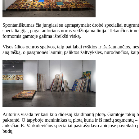
Spontaniškumas čia jungiasi su apmąstymais: drobė specialiai nugruntu
specialia gija, pagal autoriaus norus vedžiojama linija. Tekančios ir n
formomis gamtoje galima išreikšti viską.
Visos šiltos ochros spalvos, taip pat labai ryškios ir išsišaunančios, ne
aną tašką, o pasąmonės laumių paliktos žaltvykslės, nurodančios, kaip ilg
Autorius visada renkasi kuo didesnį klaidinantį plotą. Gamtoje tokių be
pakrantė. O tapyboje menininkas tą plotą kuria ir iš mažų segmentų –
anksčiau E. Varkulevičius specialiai pasirašydavo abiejose paveikslo 
būdų.