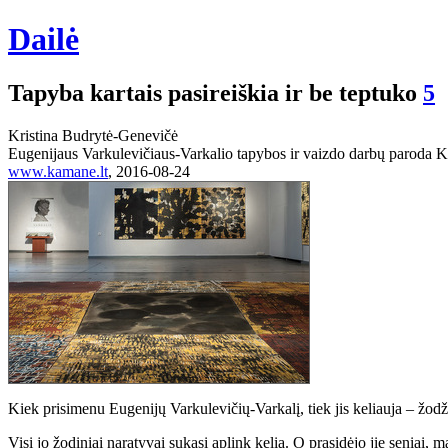
Dailė
Tapyba kartais pasireiškia ir be teptuko
5
Kristina Budrytė-Genevičė
Eugenijaus Varkulevičiaus-Varkalio tapybos ir vaizdo darbų paroda K
www.kamane.lt
, 2016-08-24
Kiek prisimenu Eugenijų Varkulevičių-Varkalį, tiek jis keliauja – žodžia
Visi jo žodiniai naratyvai sukasi aplink kelią. O prasidėjo jie seniai