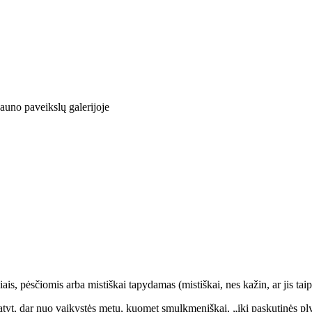
auno paveikslų galerijoje
is, pėsčiomis arba mistiškai tapydamas (mistiškai, nes kažin, ar jis taip
, matyt, dar nuo vaikystės metų, kuomet smulkmeniškai, „iki paskutinės pl