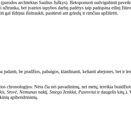
(parodos architektas Saulius Juškys). Išeksponuoti sudvigubinti paveiksl
ai užtrunka, bet įvairios tapybos darbų padėtys taip padrąsina eilinį žiūrov
gal išdrįsta išsitraukti, pasitiesti ant grindų ir rimčiau apžiūrėti.
a judanti, be pradžios, pabaigos, klaidinanti, kelianti abejones, bet ir l
škios chronologijos. Nėra čia nei pavadinimų, nei metų, tereikia braidžio
kis
,
Srovė
,
Nemunas naktį
,
Sniego ženklai
,
Pasroviui
ir daugelis kitų.).
škinių apibendrinimų.