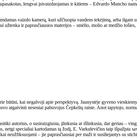
 nupasakotas, lengvai įsivaizduojamas ir kitiems – Edvardo Muncho nama
iimdamas vaizdo kamerą, kuri užčiuopia vandens tekėjimą, arba ilgam u
 užtenka ir paprasčiausios materijos – smėlio, molio ar medžio tošies, k
e būtini, kai negalvoji apie perspektyvą. Jaunystėje gyveno vienkiemyje
i buvo atgaivinti neseniai pabuvojus Čepkelių raiste. Anot tapytojo, nor
asitiki autorius, o susiraizgiusia, įlinkusia ar išlinkusia, dar geriau – v
etgi specialiai kartodamas tą žodį, E. Varkulevičius taip išpažįsta savo
ai neužfiksuojami – jie paprasčiausiai per maži ir susiliejantys su stich