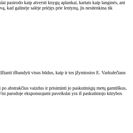
ai pasirodo kaip atversti knygų aplankai, kartais kaip langinės, ant
ą, kad galinėje salėje priėjęs prie lentynų, jis nesitenkina tik
eidžianti išbandyti visus būdus, kaip ir tos įžymiosios E. Varkulečiaus
ti po abstrakčius vaizdus ir prisiminti jo paskutiniųjų metų gamtiškus,
 Visi parodoje eksponuojami paveikslai yra iš paskutiniojo kūrybos