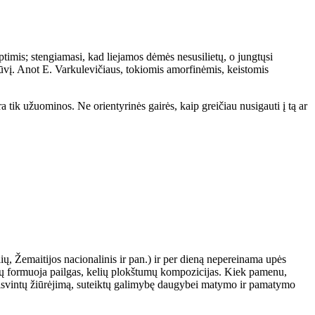
timis; stengiamasi, kad liejamos dėmės nesusilietų, o jungtųsi
ų būvį. Anot E. Varkulevičiaus, tokiomis amorfinėmis, keistomis
ra tik užuominos. Ne orientyrinės gairės, kaip greičiau nusigauti į tą ar
lių, Žemaitijos nacionalinis ir pan.) ir per dieną nepereinama upės
bių formuoja pailgas, kelių plokštumų kompozicijas. Kiek pamenu,
šlaisvintų žiūrėjimą, suteiktų galimybę daugybei matymo ir pamatymo