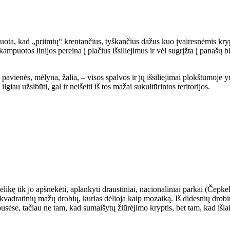
ota, kad „priimtų“ krentančius, tyškančius dažus kuo įvairesnėmis kryp
ekampuotos linijos pereina į plačius išsiliejimus ir vėl sugrįžta į panaš
s pavienės, mėlyna, žalia, – visos spalvos ir jų išsiliejimai plokštumoje y
iau užsibūti, gal ir neišeiti iš tos mažai sukultūrintos teritorijos.
likę tik jo apšnekėti, aplankyti draustiniai, nacionaliniai parkai (Čepke
 kvadratinių mažų drobių, kurias dėlioja kaip mozaiką. Iš didesnių dro
pusėse, tačiau ne tam, kad sumaišytų žiūrėjimo kryptis, bet tam, kad i