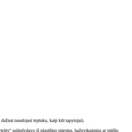
 dažnai naudojasi teptuku, kaip kiti tapytojai).
ytelės“ sulipdydavo iš plastilino miestus, bažnytkaimius ar mūšio