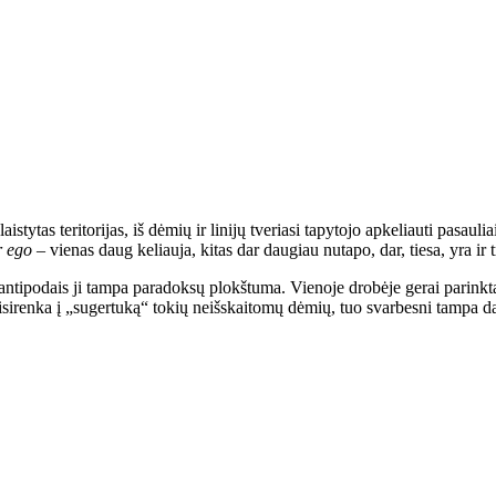
stytas teritorijas, iš dėmių ir linijų tveriasi tapytojo apkeliauti pasaul
r ego
– vienas daug keliauja, kitas dar daugiau nutapo, dar, tiesa, yra ir 
a antipodais ji tampa paradoksų plokštuma. Vienoje drobėje gerai parinkt
risirenka į „sugertuką“ tokių neišskaitomų dėmių, tuo svarbesni tampa dar