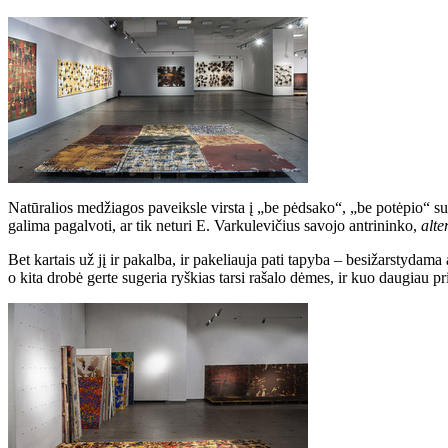
Natūralios medžiagos paveiksle virsta į „be pėdsako“, „be potėpio“ sulai
galima pagalvoti, ar tik neturi E. Varkulevičius savojo antrininko,
alte
Bet kartais už jį ir pakalba, ir pakeliauja pati tapyba – besižarstydam
o kita drobė gerte sugeria ryškias tarsi rašalo dėmes, ir kuo daugiau p