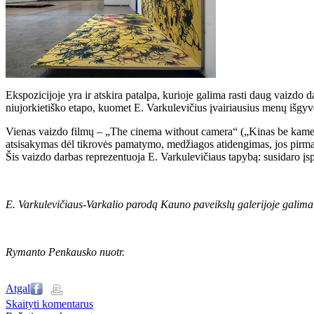
Ekspozicijoje yra ir atskira patalpa, kurioje galima rasti daug vaizdo
niujorkietiško etapo, kuomet E. Varkulevičius įvairiausius menų išgyv
Vienas vaizdo filmų – „The cinema without camera“ („Kinas be kameros“
atsisakymas dėl tikrovės pamatymo, medžiagos atidengimas, jos pirmap
Šis vaizdo darbas reprezentuoja E. Varkulevičiaus tapybą: susidaro įsp
E. Varkulevičiaus-Varkalio parodą Kauno paveikslų galerijoje galima 
Rymanto Penkausko nuotr.
Atgal
Skaityti komentarus