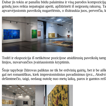
Dabar jis tokiu ar panašiu būdu palaimina ir visą parodos kompoziciją 
grindų juos reikia nepatogiai apeiti, apžiūrinėti iš neįprastų rakursų. T
apvarvėjusiomis paveikslų nugarėlėmis, o išsitraukia juos, perverčia, kiti 
Todėl ir ekspozicija iš netikėtose pozicijose atsidūrusių paveikslų tamp
linijos, nuvarvančios įvairiausiomis kryptimis.
Šioje tapyboje žiūrovas paliktas ne tik be erdvinių gairių, bet ir be ai
gal net romantiškus, kiek impresionistinius pavadinimus (pvz.,
Atodrė
dešimtmečio, taigi, nedaug nutolę nuo metų laikų, paros ir gamtos rei