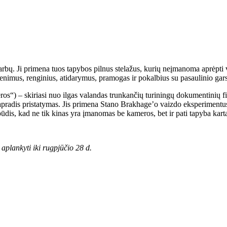
 darbų. Ji primena tuos tapybos pilnus stelažus, kurių neįmanoma aprėpti
enimus, renginius, atidarymus, pramogas ir pokalbius su pasaulinio gar
) – skiriasi nuo ilgas valandas trunkančių turiningų dokumentinių fiks
radis pristatymas. Jis primena Stano Brakhage’o vaizdo eksperimentus 
ūdis, kad ne tik kinas yra įmanomas be kameros, bet ir pati tapyba karta
aplankyti iki rugpjūčio 28 d.