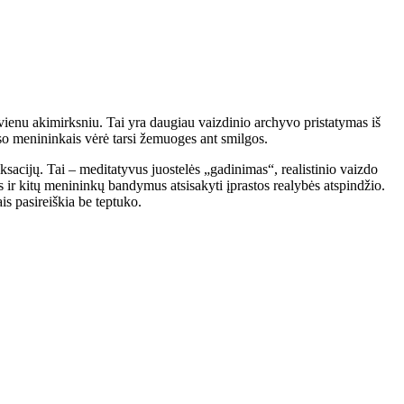
 vienu akimirksniu. Tai yra daugiau vaizdinio archyvo pristatymas iš
so menininkais vėrė tarsi žemuoges ant smilgos.
acijų. Tai – meditatyvus juostelės „gadinimas“, realistinio vaizdo
ir kitų menininkų bandymus atsisakyti įprastos realybės atspindžio.
is pasireiškia be teptuko.