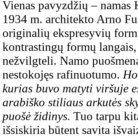
Vienas pavyzdžių – namas K.
1934 m. architekto Arno Fun
originalių ekspresyvių form
kontrastingų formų langais, 
nežvilgteli. Namo puošmena
nestokojęs rafinuotumo.
Hol
kurias buvo matyti viršuje e
arabiško stiliaus arkutės sk
puošė židinys.
Tuo tarpu kit
išsiskiria būtent savita išva