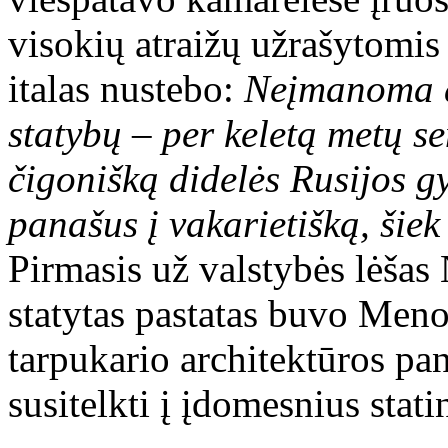
visokių atraižų užrašytomis
italas nustebo:
N
eįmanoma a
statybų – per keletą metų s
čigonišką didelės Rusijos g
panašus į vakarietišką, šiek
Pirmasis už valstybės lėšas
statytas pastatas buvo Me
tarpukario architektūros pa
susitelkti į įdomesnius stati