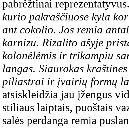
pabrėžtinai reprezentatyvus
kurio pakraščiuose kyla kor
ant cokolio. Jos remia anta
karnizu. Rizalito ašyje pris
kolonėlėmis ir trikampiu san
langas. Siaurokas kraštines 
piliastrai ir įvairių formų l
atsiskleidžia jau įžengus vi
stiliaus laiptais, puoštais v
salės perdanga remia puslan