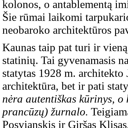
kolonos, o antablementą imi
Šie rūmai laikomi tarpukar
neobaroko architektūros p
Kaunas taip pat turi ir vien
statinių. Tai gyvenamasis n
statytas 1928 m. architekto
architektūra, bet ir pati sta
nėra autentiškas kūrinys, o 
prancūzų) žurnalo.
Teigiam
Posvianskis ir Giršas Klisas,