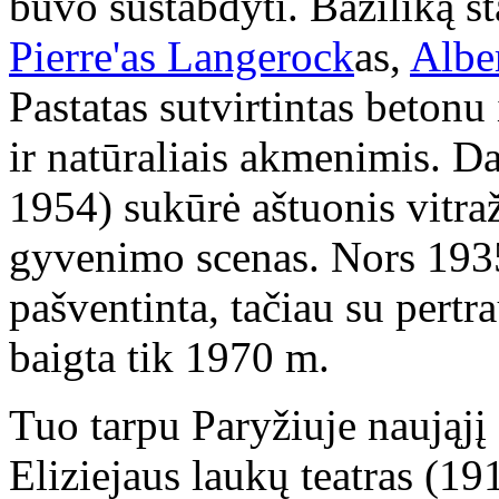
buvo sustabdyti. Baziliką st
Pierre'as Langerock
as,
Albe
Pastatas sutvirtintas betonu
ir natūraliais akmenimis. D
1954) sukūrė aštuonis vitra
gyvenimo scenas. Nors 1935
pašventinta, tačiau su pert
baigta tik 1970 m.
Tuo tarpu Paryžiuje naująjį 
Eliziejaus laukų teatras (19