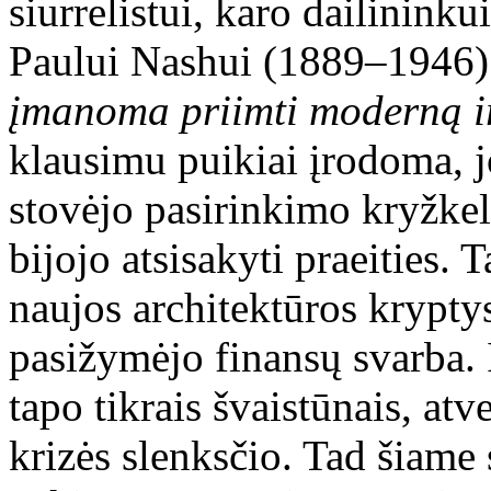
siurrelistui, karo dailinink
Paului Nashui (1889–1946) 
įmanoma priimti moderną ir v
klausimu puikiai įrodoma, j
stovėjo pasirinkimo kryžkelė
bijojo atsisakyti praeities.
naujos architektūros kryptys
pasižymėjo finansų svarba.
tapo tikrais švaistūnais, atv
krizės slenksčio. Tad šiame