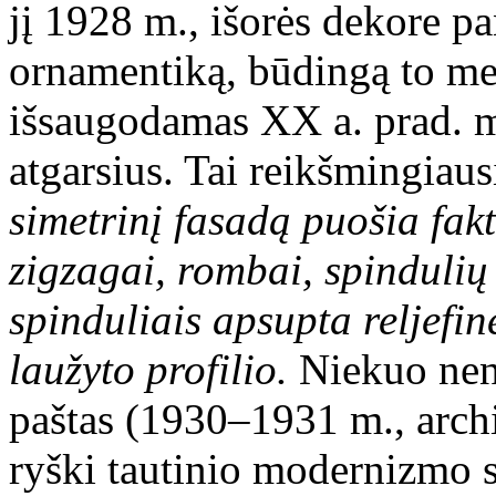
jį 1928 m., išorės dekore 
ornamentiką, būdingą to me
išsaugodamas XX a. prad. 
atgarsius. Tai reikšmingiaus
simetrinį fasadą puošia fakt
zigzagai, rombai, spindulių
spinduliais apsupta reljefin
laužyto profilio.
Niekuo nenu
paštas (1930–1931 m., archi
ryški tautinio modernizmo s