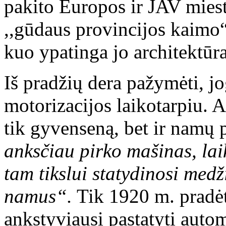
pakito Europos ir JAV miest
,,gūdaus provincijos kaimo“
kuo ypatinga jo architektūr
Iš pradžių dera pažymėti, jo
motorizacijos laikotarpiu. 
tik gyvenseną, bet ir namų 
anksčiau pirko mašinas, laik
tam tikslui statydinosi med
namus“.
Tik 1920 m. pradėt
ankstyviausi pastatyti auto