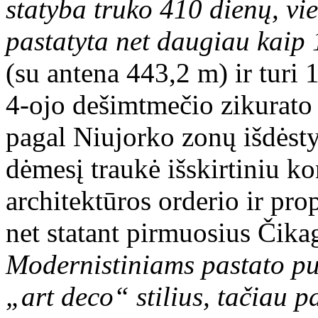
statyba truko 410 dienų, vi
pastatyta net daugiau kaip
(su antena 443,2 m) ir turi 
4-ojo dešimtmečio zikurato 
pagal Niujorko zonų išdėst
dėmesį traukė išskirtiniu ko
architektūros orderio ir prop
net statant pirmuosius Čika
Modernistiniams pastato pu
„art deco“ stilius, tačiau p