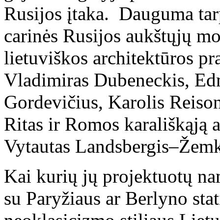
Rusijos įtaka. Dauguma tar
carinės Rusijos aukštųjų m
lietuviškos architektūros p
Vladimiras Dubeneckis, Ed
Gordevičius, Karolis Reison
Ritas ir Romos karališkąją 
Vytautas Landsbergis–Žemk
Kai kurių jų projektuotų nam
su Paryžiaus ar Berlyno sta