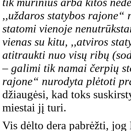
tik mūrinius arba kitos ned
,,uždaros statybos rajone“ 
statomi vienoje nenutrūkstam
vienas su kitu, ,,atviros st
atitraukti nuo visų ribų (so
– galimi tik namai čerpių s
rajone“ nurodyta plėtoti p
džiaugėsi, kad toks suskirst
miestai jį turi.
Vis dėlto dera pabrėžti, jo