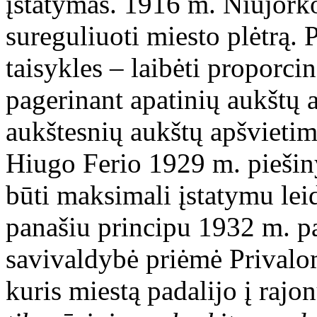
įstatymas. 1916 m. Niujork
sureguliuoti miesto plėtrą. P
taisykles – laibėti proporcin
pagerinant apatinių aukštų a
aukštesnių aukštų apšvietim
Hiugo Ferio 1929 m. piešin
būti maksimali įstatymu lei
panašiu principu 1932 m. p
savivaldybė priėmė Privalom
kuris miestą padalijo į rajo