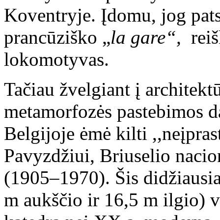
Koventryje. Įdomu, jog pats 
prancūziško „
la gare“,
reiš
lokomotyvas.
Tačiau žvelgiant į architek
metamorfozės pastebimos dar
Belgijoje ėmė kilti ,,neįpra
Pavyzdžiui, Briuselio nacio
(1905–1970). Šis didžiausi
m aukščio ir 16,5 m ilgio) 