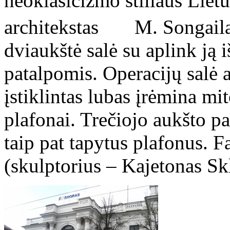
neoklasicizmo stiliaus Lie
architekstas M. Songaila)
dviaukštė salė su aplink ją
patalpomis. Operacijų salė 
įstiklintas lubas įrėmina mi
plafonai. Trečiojo aukšto pat
taip pat tapytus plafonus. 
(skulptorius – Kajetonas Skl