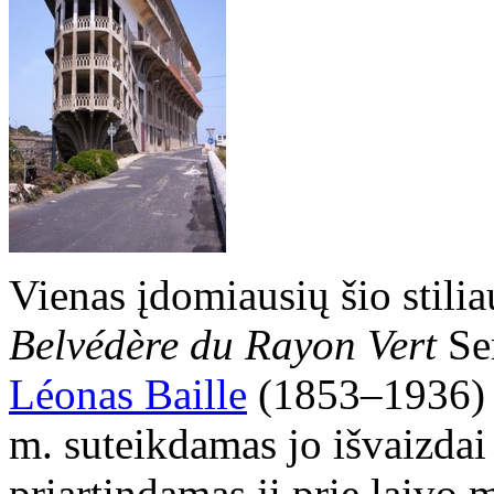
Vienas įdomiausių šio stilia
Belvédère du Rayon Vert
Ser
Léonas Baille
(1853–1936) 
m. suteikdamas jo išvaizdai
priartindamas jį prie laivo 