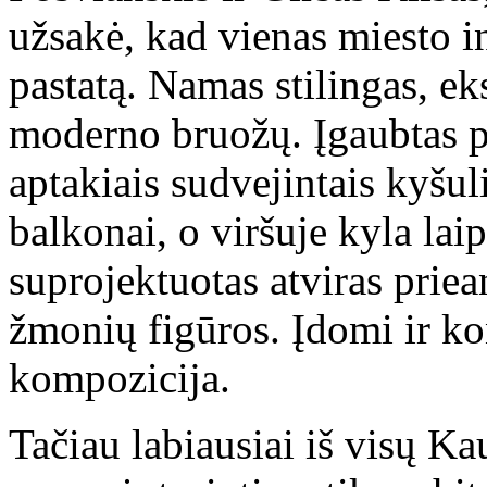
užsakė, kad vienas miesto i
pastatą. Namas stilingas, e
moderno bruožų. Įgaubtas pa
aptakiais sudvejintais kyšuli
balkonai, o viršuje kyla laip
suprojektuotas atviras priea
žmonių figūros. Įdomi ir k
kompozicija.
Tačiau labiausiai iš visų Ka