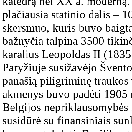
katedrą nei XX a. moderną. 
plačiausia statinio dalis –
skersmuo, kuris buvo baigt
bažnyčia talpina 3500 tikinč
karalius Leopoldas II (183
Paryžiuje susižavėjo Švento
panašią piligriminę traukos 
akmenys buvo padėti 1905 m
Belgijos nepriklausomybės 
susidūrė su finansiniais su