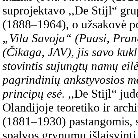
suprojektavo ,,De Stijl“ gr
(1888–1964), o užsakovė p
„Vila Savoja“ (Puasi, Pran
(Čikaga, JAV), jis savo kukl
stovintis sujungtų namų eilė
pagrindinių ankstyvosios m
principų esė.
,,De Stijl“ ju
Olandijoje teoretiko ir arc
(1881–1930) pastangomis, si
spalvos grynumu išlaisvinti