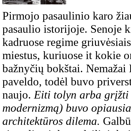
Pirmojo pasaulinio karo ži
pasaulio istorijoje. Senoje 
kadruose regime griuvėsiais
miestus, kuriuose it kokie o
bažnyčių bokštai. Nemažai 
paveldo, todėl buvo priverst
naujo.
Eiti tolyn arba grįžt
modernizmą) buvo opiausia
architektūros dilema.
Galbūt