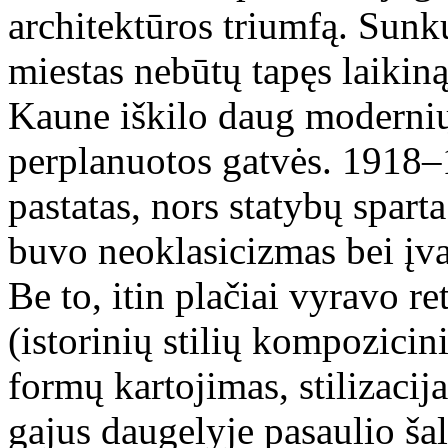
architektūros triumfą. Sunku
miestas nebūtų tapęs laikiną
Kaune iškilo daug modernių 
perplanuotos gatvės. 1918–
pastatas, nors statybų spart
buvo neoklasicizmas bei įvai
Be to, itin plačiai vyravo 
(istorinių stilių kompozicin
formų kartojimas, stilizacij
gajus daugelyje pasaulio šali