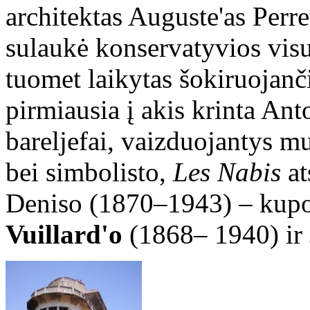
architektas Auguste'as Perre
sulaukė konservatyvios vis
tuomet laikytas šokiruojanči
pirmiausia į akis krinta An
bareljefai, vaizduojantys m
bei simbolisto,
Les Nabis
at
Deniso (1870–1943) – kupol
Vuillard'o
(1868– 1940) ir