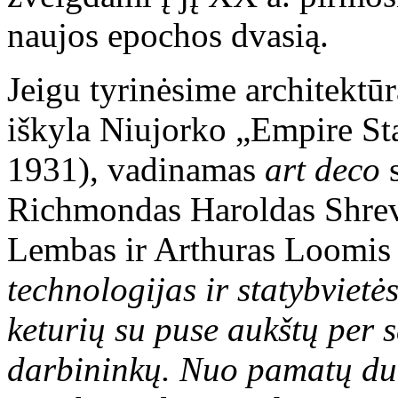
naujos epochos dvasią.
Jeigu tyrinėsime architektūr
iškyla Niujorko „Empire Sta
1931), vadinamas
art deco
Richmondas Haroldas Shreve
Lembas ir Arthuras Loomi
technologijas ir statybvietė
keturių su puse aukštų per 
darbininkų. Nuo pamatų duo