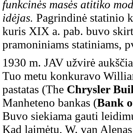
funkcinės masės atitiko mo
idėjas.
Pagrindinė statinio 
kuris XIX a. pab. buvo skirt
pramoniniams statiniams, pvz
1930 m. JAV užvirė aukščiau
Tuo metu konkuravo Willia
pastatas (The
Chrysler Bui
Manheteno bankas (
Bank o
Buvo siekiama gauti leidimu
Kad laimėtų, W. van Alenas 