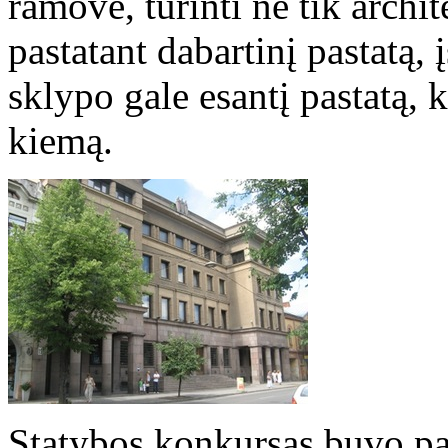
ramovė, turinti ne tik archit
pastatant dabartinį pastatą,
sklypo gale esantį pastatą, k
kiemą.
Statybos konkursas buvo pas