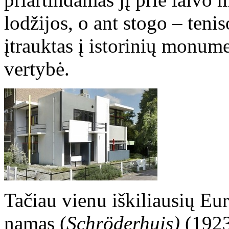
lodžijos, o ant stogo – teni
įtrauktas į istorinių monume
vertybė.
Tačiau vienu iškiliausių Eu
namas (
Schröderhuis)
(1923