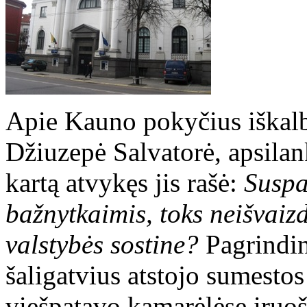
Apie Kauno pokyčius iškalbi
Džiuzepė Salvatorė, apsilan
kartą atvykęs jis rašė:
S
uspa
bažnytkaimis, toks neišvaiz
valstybės sostine?
Pagrindi
šaligatvius atstojo sumestos
viešpatavo kamarėlėse įruoš