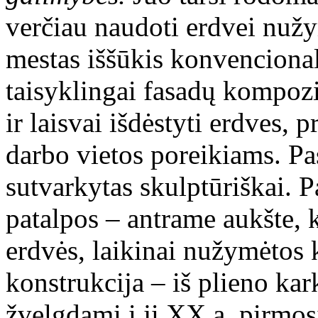
verčiau naudoti erdvei nužy
mestas iššūkis konvencional
taisyklingai fasadų kompozic
ir laisvai išdėstyti erdves, 
darbo vietos poreikiams. Pas
sutvarkytas skulptūriškai. P
patalpos – antrame aukšte, k
erdvės, laikinai nužymėtos
konstrukcija – iš plieno kar
žvelgdami į jį XX a. pirmos