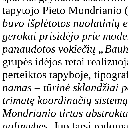
tapytojo Pieto Mondrianio
buvo išplėtotos nuolatinių 
gerokai prisidėjo prie mode
panaudotos vokiečių „Bauh
grupės idėjos retai realizuo
perteiktos tapyboje, tipogr
namas – tūrinė sklandžiai p
trimatę koordinačių sistemą,
Mondrianio tirtas abstrakt
galimybes.
Juo tarsi rodoma