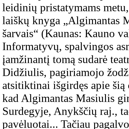
leidinių pristatymams metu,
laiškų knyga „Algimantas Ma
šarvais“ (Kaunas: Kauno val
Informatyvų, spalvingos a
įamžinantį tomą sudarė teat
Didžiulis, pagiriamojo žodž
atsitiktinai išgirdęs apie š
kad Algimantas Masiulis gi
Surdegyje, Anykščių raj., t
pavėluotai... Tačiau pagal