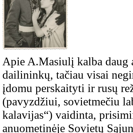
Apie A.Masiulį kalba daug ak
dailininkų, tačiau visai negi
įdomu perskaityti ir rusų re
(pavyzdžiui, sovietmečiu lab
kalavijas“) vaidinta, prisi
anuometinėje Sovietų Sąjung