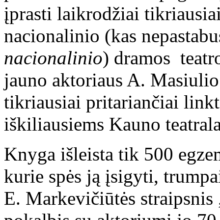
įprasti laikrodžiai tikriausi
nacionalinio (kas nepastabu
nacionalinio
) dramos teatr
jauno aktoriaus A. Masiul
tikriausiai pritariančiai link
iškiliausiems Kauno teatrala
Knyga išleista tik 500 egze
kurie spės ją įsigyti, trumpa
E. Markevičiūtės straipsnis