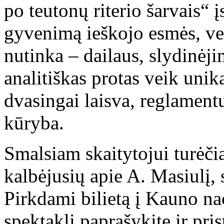
po teutonų riterio šarvais“ 
gyvenimą ieškojo esmės, ve
nutinka – dailaus, slydinėji
analitiškas protas veik unik
dvasingai laisva, reglament
kūryba.
Smalsiam skaitytojui turėčia
kalbėjusių apie A. Masiulį,
Pirkdami bilietą į Kauno na
spektaklį paprašykite ir pri