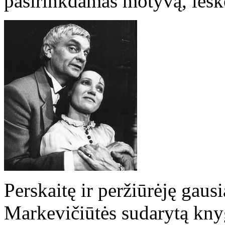
pasirinkdamas motyvą, ieš
Perskaitę ir peržiūrėję gausi
Markevičiūtės sudarytą kny