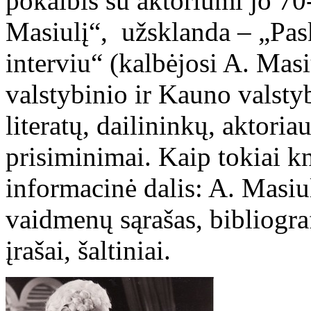
pokalbis su aktoriumi jo 70
Masiulį“, užsklanda – „Pa
interviu“ (kalbėjosi A. Masi
valstybinio ir Kauno valstybi
literatų, dailininkų, aktor
prisiminimai. Kaip tokiai kn
informacinė dalis: A. Masiul
vaidmenų sąrašas, bibliograf
įrašai, šaltiniai.