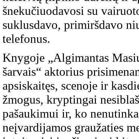
šnekučiuodavosi su vairuoto
suklusdavo, primiršdavo ni
telefonus.
Knygoje „Algimantas Masiuli
šarvais“ aktorius prisimena
apsiskaitęs, scenoje ir kas
žmogus, kryptingai nesiblaš
pašaukimui ir, ko nenutink
neįvardijamos graužaties 