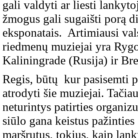
gali valdyti ar liesti lankyt
žmogus gali sugaišti porą di
eksponatais. Artimiausi val
riedmenų muziejai yra Rygoj
Kaliningrade (Rusija) ir Bre
Regis, būtų kur pasisemti pa
atrodyti šie muziejai. Tačiau
neturintys patirties organi
siūlo gana keistus pažinties 
maršrutus, tokius, kaip lank