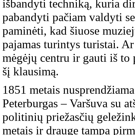
išbandyti techniką, kuria di
pabandyti pačiam valdyti s
paminėti, kad šiuose muzie
pajamas turintys turistai. A
mėgėjų centru ir gauti iš t
šį klausimą.
1851 metais nusprendžiama s
Peterburgas – Varšuva su at
politinių priežasčių geležin
metais ir drauge tampa pirm