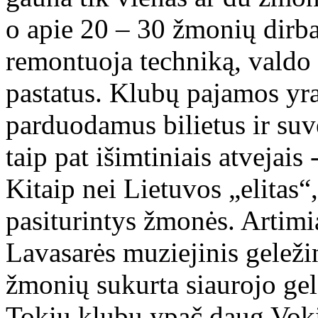
o apie 20 – 30 žmonių dirba
remontuoja techniką, valdo t
pastatus. Klubų pajamos yr
parduodamus bilietus ir suv
taip pat išimtiniais atvejais
Kitaip nei Lietuvos „elitas“
pasiturintys žmonės. Artimia
Lavasarės muziejinis geleži
žmonių sukurta siaurojo gel
Tokių klubų ypač daug Vokie