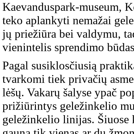
Kaevanduspark-museum, K
teko aplankyti nemažai gele
jų priežiūra bei valdymu, t
vienintelis sprendimo būdas
Pagal susiklosčiusią prakti
tvarkomi tiek privačių asmen
lėšų. Vakarų šalyse ypač po
prižiūrintys geležinkelio m
geležinkelio linijas. Šiuose
gauna tik vienas ar du žmon