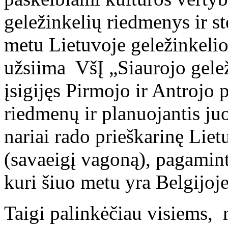
geležinkelių riedmenys ir st
metu Lietuvoje geležinkeli
užsiima VšĮ „Siaurojo gelež
įsigijęs Pirmojo ir Antrojo 
riedmenų ir planuojantis juo
nariai rado prieškarinę Liet
(savaeigį vagoną), pagami
kuri šiuo metu yra Belgijoje
Taigi palinkėčiau visiems, 