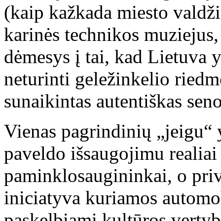
(kaip kažkada miesto valdži
karinės technikos muziejus, 
dėmesys į tai, kad Lietuva y
neturinti geležinkelio ried
sunaikintas autentiškas senoj
Vienas pagrindinių „jeigu“ 
paveldo išsaugojimu realiai
paminklosaugininkai, o pri
iniciatyva kuriamos automob
paskelbiami kultūros vertyb