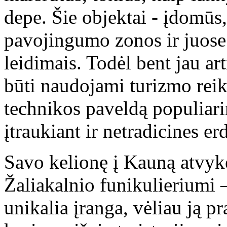
depe. Šie objektai - įdomūs,
pavojingumo zonos ir juose l
leidimais. Todėl bent jau ar
būti naudojami turizmo reik
technikos paveldą populiarin
įtraukiant ir netradicines er
Savo kelionę į Kauną atvykęs
Žaliakalnio funikulieriumi – 
unikalia įranga, vėliau ją pr