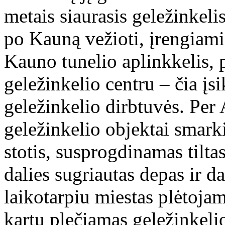
metais siaurasis geležinkel
po Kauną vežioti, įrengiami
Kauno tunelio aplinkkelis,
geležinkelio centru – čia įs
geležinkelio dirbtuvės. Per 
geležinkelio objektai smar
stotis, susprogdinamas tiltas
dalies sugriautas depas ir da
laikotarpiu miestas plėtoja
kartu plečiamas geležinkeli