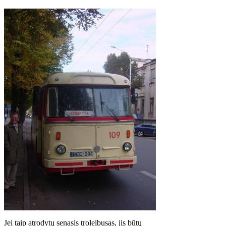
Jei taip atrodytų senasis troleibusas, jis būtų