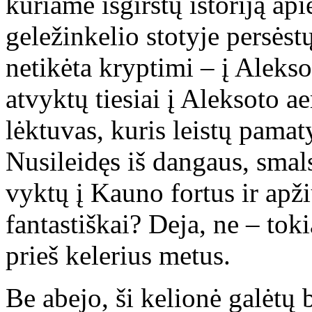
kuriame išgirstų istoriją a
geležinkelio stotyje persėstų
netikėta kryptimi – į Aleksot
atvyktų tiesiai į Aleksoto a
lėktuvas, kuris leistų pamat
Nusileidęs iš dangaus, smal
vyktų į Kauno fortus ir a
fantastiškai? Deja, ne – tok
prieš kelerius metus.
Be abejo, ši kelionė galėtų 