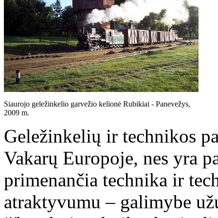
Siaurojo geležinkelio garvežio kelionė Rubikiai - Panevežys,
2009 m.
Geležinkelių ir technikos p
Vakarų Europoje, nes yra pa
primenančia technika ir tec
atraktyvumu – galimybe užuo