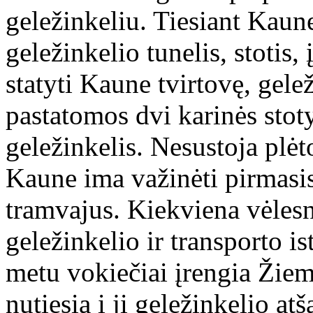
geležinkeliu. Tiesiant Kau
geležinkelio tunelis, stoti
statyti Kaune tvirtovę, gele
pastatomos dvi karinės stoty
geležinkelis. Nesustoja plėto
Kaune ima važinėti pirmasis
tramvajus. Kiekviena vėlesn
geležinkelio ir transporto i
metu vokiečiai įrengia Žiem
nutiesia į jį geležinkelio 