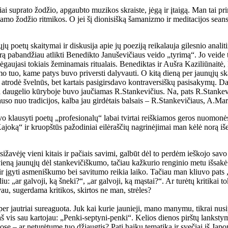
ikiai suprato žodžio, apgaubto muzikos skraiste, jėgą ir įtaigą. Man tai 
mo žodžio ritmikos. O jei šį dionisišką šamanizmo ir meditacijos seansą
ų poetų skaitymai ir diskusija apie jų poeziją reikalauja gilesnio anali
rą pabandžiau atlikti Benedikto Januševičiaus veido „tyrimą“. Jo veide 
gaujasi tokiais žeminamais ritualais. Benediktas ir Aušra Kaziliūnaitė,
imo tuo, kame patys buvo priversti dalyvauti. O kitą dieną per jaunųjų 
 atrodė švelnūs, bet kartais pasigirsdavo kontraversiškų pasisakymų. Da
daugelio kūryboje buvo jaučiamas R.Stankevičius. Na, pats R.Stankevič
uso nuo tradicijos, kalba jau girdėtais balsais – R.Stankevičiaus, A.Marč
o klausyti poetų „profesionalų“ labai tvirtai reiškiamos geros nuomonė
ajoką“ ir kruopštūs pažodiniai eilėraščių nagrinėjimai man kėlė norą išeit
sižavėję vieni kitais ir pačiais savimi, galbūt dėl to perdėm ieškojo s
vieną jaunųjų dėl stankevičiškumo, tačiau kažkurio renginio metu išsakė 
kų ir įgyti asmeniškumo bei savitumo reikia laiko. Tačiau man kliuvo pat
eliu: „ar galvoji, ką šneki?“, „ar galvoji, ką mąstai?“. Ar turėtų kritika
vau, sugerdama kritikos, skirtos ne man, strėles?
r jautriai sureaguota. Juk kai kurie jaunieji, mano manymu, tikrai nusi
 aš vis sau kartojau: „Penki-septyni-penki“. Kelios dienos pirštų lankst
 ar neturėtume tuo džiaugtis? Pati haiku tematika ir svečiai iš Japonijo