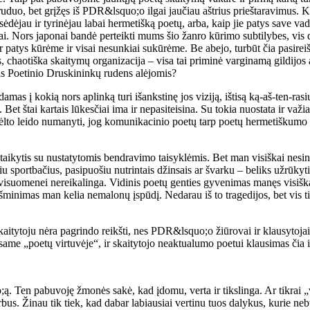
 ruduo, bet grįžęs iš PDR&lsquo;o ilgai jaučiau aštrius prieštaravimus. 
ėdėjau ir tyrinėjau labai hermetišką poetų, arba, kaip jie patys save vad
ai. Nors japonai bandė perteikti mums šio žanro kūrimo subtilybes, vis 
r patys kūrėme ir visai nesunkiai sukūrėme. Be abejo, turbūt čia pasireiš
 chaotiška skaitymų organizacija – visa tai priminė varginamą gildijos 
is Poetinio Druskininkų rudens alėjomis?
mas į kokią nors aplinką turi išankstinę jos viziją, ištisą ką-aš-ten-ra
a. Bet štai kartais lūkesčiai ima ir nepasiteisina. Su tokia nuostata ir v
ėlto leido numanyti, jog komunikacinio poetų tarp poetų hermetiškumo v
u taikytis su nustatytomis bendravimo taisyklėmis. Bet man visiškai nes
 sportbačius, pasipuošiu nutrintais džinsais ar švarku – beliks užrūkyti b
suomenei nereikalinga. Vidinis poetų genties gyvenimas manęs visiškai ne
eikšminimas man kelia nemalonų įspūdį. Nedarau iš to tragedijos, bet vis
itytoju nėra pagrindo reikšti, nes PDR&lsquo;o žiūrovai ir klausytojai be
esame „poetų virtuvėje“, ir skaitytojo neaktualumo poetui klausimas čia 
 Ten pabuvoję žmonės sakė, kad įdomu, verta ir tikslinga. Ar tikrai „ver
rbus. Žinau tik tiek, kad dabar labiausiai vertinu tuos dalykus, kurie n