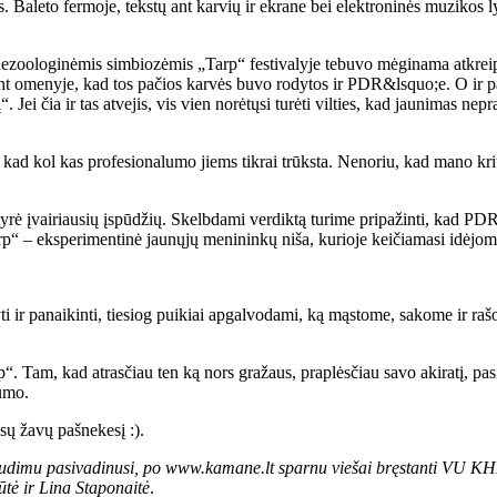
. Baleto fermoje, tekstų ant karvių ir ekrane bei elektroninės muzikos l
r nezoologinėmis simbiozėmis „Tarp“ festivalyje tebuvo mėginama atkrei
t omenyje, kad tos pačios karvės buvo rodytos ir PDR&lsquo;e. O ir pa
. Jei čia ir tas atvejis, vis vien norėtųsi turėti vilties, kad jaunimas n
nti, kad kol kas profesionalumo jiems tikrai trūksta. Nenoriu, kad mano k
tyrė įvairiausių įspūdžių. Skelbdami verdiktą turime pripažinti, kad PDR
arp“ – eksperimentinė jaunųjų menininkų niša, kurioje keičiamasi idėjom
kyti ir panaikinti, tiesiog puikiai apgalvodami, ką mąstome, sakome ir r
rp“. Tam, kad atrasčiau ten ką nors gražaus, praplėsčiau savo akiratį, pa
gumo.
sų žavų pašnekesį :).
 sujudimu pasivadinusi, po www.kamane.lt sparnu viešai bręstanti VU K
ūtė ir Lina Staponaitė
.