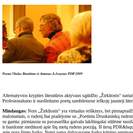
Poetai Vladas Braziūnas ir Antanas A.Jonynas PDR‘2009
Alternatyvios krypties literatūros aktyvaus sąjūdžio „Žirklionis“ naria
Profesionalumo ir nuoširdumo poetų sambūriuose ieškoję jaunieji literat
Mindaugas:
Nors „Žirklionis“ yra virtualus reiškinys, bet pirmapr
malonumais, o rudenį štai pradėjome su „Poetiniu Druskininkų rudeniu
su gamta: pirmiausia su pavasarišku gaivalu lakštingalai siūlėme nus
ir bandome medituoti apie šių metų rudens poeziją. Iš tiesų PDR&lsquo
apie porą šimtų haiku. Netgi patys dalyvavome haiku kūrimo seminare.