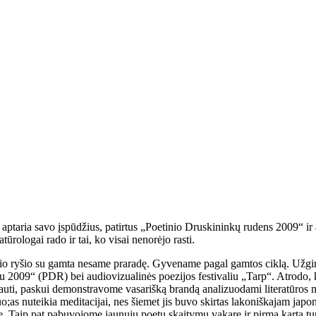
i aptaria savo įspūdžius, patirtus „Poetinio Druskininkų rudens 2009“ ir
ūrologai rado ir tai, ko visai nenorėjo rasti.
adžio ryšio su gamta nesame praradę. Gyvename pagal gamtos ciklą. Už
 2009“ (PDR) bei audiovizualinės poezijos festivaliu „Tarp“. Atrodo, k
išauti, paskui demonstravome vasarišką brandą analizuodami literatūros 
;as nuteikia meditacijai, nes šiemet jis buvo skirtas lakoniškajam japo
 Taip pat pabuvojome jaunųjų poetų skaitymų vakare ir pirmą kartą tur