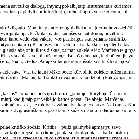
primena savotišką dialogą, intymų pokalbį tarp instrumentais kuriamos
 galima papildyti dar ir trečiuoju, stebuklingo vyno elementu, tai
tinio žvilgsnio. Man, kaip antropologui diletantui, įdomu buvo stebėti
tvyrojo įtampa, kažkoks pyktis, sumišęs su sutrikimu, neviltimi,
 kuri kartu vedė visą vakarą, vos pasibaigus skaitymams susirinko
skaitymų aptarimą B.Januševičius sėdėjo labai kažkuo nepatenkintas.
ugiausia abejonių iš tos diskusijos man sukėlė Aido Marčėno teiginys,
ius yra apie save taip užsiminęs. Bet aš nemanau, kad būtent jis yra
ėno, Sigito Gedos. Ar apskritai įmanoma išsilaisvinti iš tradicijos?
s apie save. Visi tie jaunatviško poeto kūrybinio polėkio nužeminimai
i iš salės. Manau, kad šiukštu negalima visų dėlioti į kategorijas, net
avo „kastos“ kuriamos poezijos bruožų „jaunųjų“ kūryboje. Čia man
mintį, kad jį taip pat veikė jo kartos poetai. Be abejo, Marčėnas
s „kabinėjimasis“, ne mintys savaime, bet kaip jos buvo išsakomos. Kad
i tokiomis dviprasmiškomis pastabomis sužeisti jauno ir dar gana jautraus
pelnė kritiško žodžio. Kritika – puiki galimybė apmąstyti savo
ymų ar kojos trepsėjimų ritmu „penki-septyni-penki“ – haiku atskirų
s – tarsi priedanga, rūko skraistė, kuri turėtų paslėpti tikruosius