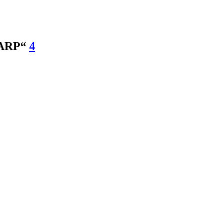
TARP“
4