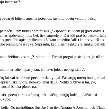
oju interesus?
t tą padaryti būtent supama poezijos, mylimų poetų veidų ir balsų,
 pamačiau tam tikrus dominusius „eksponatus“, vieni jų (pats didysis
amas apdovanojimus šiek tiek snustelėjo. Dar kiti prašėsi pašokti šalia
ais (nekalbu apie prisilietimus šokant ar sėdint šalia) kaip savotiškais
kone pramoginė išvyka. Suprantu, kad visiems įtikti yra sunku, bet juk
aip įžeidimą visam „Žirklioniui“. Pirmai progai pasitaikius, jis už tai
lo tarnaite nepasijutau, tad tavo įniršis nepagrįstas :).
ų laisvai bendrauti poetai ir skaitytojai. Pastarųjų turėtų būti gerokai
aprastų skaitytojų, nebuvo labai daug. Netikėta buvo ir tai, jog
iausiai iškelta plunksna.
josios poetų kartos atėjimą, arba pačių jaunųjų kolegų, dažniausiai
 kokybę.
ulį keliančio pasipūtimo. Susižavėjau tiek Antanu A.Jonynu, tiek Vladu