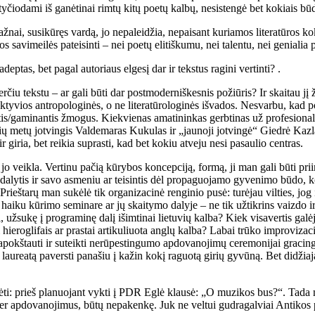
yčiodami iš ganėtinai rimtų kitų poetų kalbų, nesistengė bet kokiais būda
dažnai, susikūręs vardą, jo nepaleidžia, nepaisant kuriamos literatūros k
 savimeilės pateisinti – nei poetų elitiškumu, nei talentu, nei genialia 
ptas, bet pagal autoriaus elgesį dar ir tekstus ragini vertinti? .
verčiu tekstu – ar gali būti dar postmoderniškesnis požiūris? Ir skaitau j
ektyvios antropologinės, o ne literatūrologinės išvados. Nesvarbu, kad 
iantis/gaminantis žmogus. Kiekvienas amatininkas gerbtinas už profesion
ų metų jotvingis Valdemaras Kukulas ir „jaunoji jotvingė“ Giedrė Kazlau
ir giria, bet reikia suprasti, kad bet kokiu atveju nesi pasaulio centras.
 veikla. Vertinu pačią kūrybos koncepciją, formą, ji man gali būti prii
 dalytis ir savo asmeniu ar teisintis dėl propaguojamo gyvenimo būdo, ko
ieštarų man sukėlė tik organizacinė renginio pusė: turėjau vilties, jog į
 haiku kūrimo seminare ar jų skaitymo dalyje – ne tik užtikrins vaizdo ir
 užsukę į programinę dalį išimtinai lietuvių kalba? Kiek visavertis galė
 hieroglifais ar prastai artikuliuota anglų kalba? Labai trūko improvizac
pokštauti ir suteikti nerūpestingumo apdovanojimų ceremonijai gracing
reatą paversti panašiu į kažin kokį raguotą girių gyvūną. Bet didžiajai
idėti: prieš planuojant vykti į PDR Eglė klausė: „O muzikos bus?“. Tad
 per apdovanojimus, būtų nepakenkę. Juk ne veltui gudragalviai Antiko