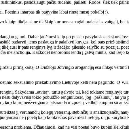
ruskininkus, pasidžiaugti pačiu rudeniu, pailsėti. Rodos, šiek tiek paini
ai. Poetinis intarpas tik pagyvina labai rimtą mūsų pokalbį :).
vo kitaip: tikėjausi ne tik šiaip kur nors smagiai praleisti savaitgalį, be
t daugiau gauni. Dabar jaučiuosi kaip po pusiau pavykusios ekskursijos:
iūlė padaryti jiems paslaugą ir palaikyti knygas, kol pats prieš atsiimd
tikėjausi ir pats renginys lyg ir žadėjo: gilesnio sąlyčio su poezija, poet
iančia melancholija. Kažkodėl nenoromis lenda į galvą mintis, kad išėjo 
irdžiu pirmą kartą. O Didžiojo Jotvingio aroganciją esu linkęs vertinti k
etinio seksualinio priekabiavimo Lietuvoje kelti nėra pagrindo. O V.Kuku
renginį. Sakydama „atvirą“, turiu galvoje tai, kad tokiame renginyje turėt
 nesu dalyvavusi tokio pobūdžio renginiuose), jog „pašalinių“, tai yra p
rį, tarp kurių neišvengiamai atsiranda ir „poetų-vedlių“ amplua su aukšč
 suteiktas jį vertinančių kolegų veteranų, stebinčių ir analizuojančių nau
ygiuojamasi ne į poetą kaip konkrečios pavardės turėtoją, o į jo kūrybos
rų personų problema. Džiaugiuosi, kad ne visi poetai buvo kupini šleikšt