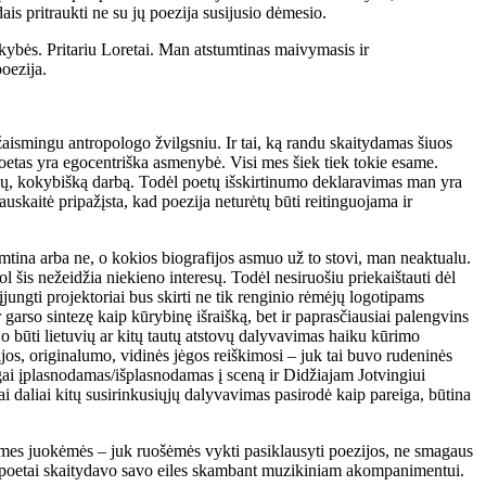
is pritraukti ne su jų poezija susijusio dėmesio.
okybės. Pritariu Loretai. Man atstumtinas maivymasis ir
poezija.
į žaismingu antropologo žvilgsniu. Ir tai, ką randu skaitydamas šiuos
poetas yra egocentriška asmenybė. Visi mes šiek tiek tokie esame.
alų, kokybišką darbą. Todėl poetų išskirtinumo deklaravimas man yra
skaitė pripažįsta, kad poezija neturėtų būti reitinguojama ir
mtina arba ne, o kokios biografijos asmuo už to stovi, man neaktualu.
l šis nežeidžia niekieno interesų. Todėl nesiruošiu priekaištauti dėl
jungti projektoriai bus skirti ne tik renginio rėmėjų logotipams
 garso sintezę kaip kūrybinę išraišką, bet ir paprasčiausiai palengvins
jo būti lietuvių ar kitų tautų atstovų dalyvavimas haiku kūrimo
ijos, originalumo, vidinės jėgos reiškimosi – juk tai buvo rudeninės
ai įplasnodamas/išplasnodamas į sceną ir Didžiajam Jotvingiui
 daliai kitų susirinkusiųjų dalyvavimas pasirodė kaip pareiga, būtina
a mes juokėmės – juk ruošėmės vykti pasiklausyti poezijos, ne smagaus
s poetai skaitydavo savo eiles skambant muzikiniam akompanimentui.