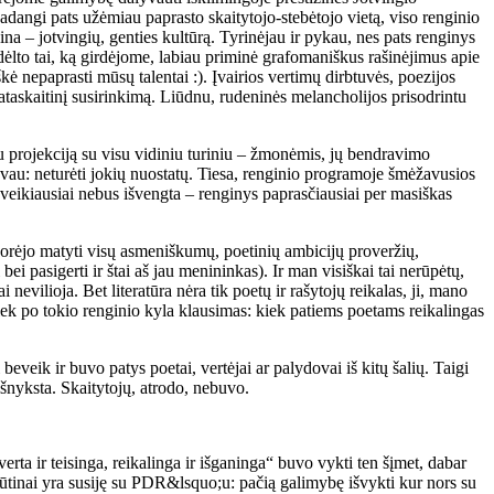
Kadangi pats užėmiau paprasto skaitytojo-stebėtojo vietą, viso renginio
ina – jotvingių, genties kultūrą. Tyrinėjau ir pykau, nes pats renginys
dėlto tai, ką girdėjome, labiau priminė grafomaniškus rašinėjimus apie
kė nepaprasti mūsų talentai :). Įvairios vertimų dirbtuvės, poezijos
ataskaitinį susirinkimą. Liūdnu, rudeninės melancholijos prisodrintu
siu projekciją su visu vidiniu turiniu – žmonėmis, jų bendravimo
ažiavau: neturėti jokių nuostatų. Tiesa, renginio programoje šmėžavusios
eikiausiai nebus išvengta – renginys paprasčiausiai per masiškas
inorėjo matyti visų asmeniškumų, poetinių ambicijų proveržių,
ei pasigerti ir štai aš jau menininkas). Ir man visiškai tai nerūpėtų,
vilioja. Bet literatūra nėra tik poetų ir rašytojų reikalas, ji, mano
 tiek po tokio renginio kyla klausimas: kiek patiems poetams reikalingas
veik ir buvo patys poetai, vertėjai ar palydovai iš kitų šalių. Taigi
išnyksta. Skaitytojų, atrodo, nebuvo.
ta ir teisinga, reikalinga ir išganinga“ buvo vykti ten šįmet, dabar
ebūtinai yra susiję su PDR&lsquo;u: pačią galimybę išvykti kur nors su