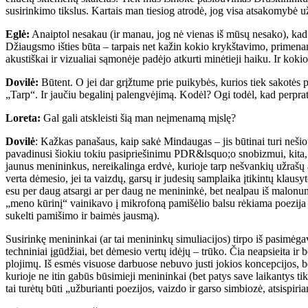
susirinkimo tikslus. Kartais man tiesiog atrodė, jog visa atsakomybė už
Eglė:
Anaiptol nesakau (ir manau, jog nė vienas iš mūsų nesako), kad sv
Džiaugsmo išties būta – tarpais net kažin kokio krykštavimo, primenanči
akustiškai ir vizualiai sąmonėje padėjo atkurti minėtieji haiku. Ir koki
Dovilė:
Būtent. O jei dar grįžtume prie puikybės, kurios tiek sakotės p
„Tarp“. Ir jaučiu begalinį palengvėjimą. Kodėl? Ogi todėl, kad perprat
Loreta:
Gal gali atskleisti šią man neįmenamą mįslę?
Dovilė
: Kažkas panašaus, kaip sakė Mindaugas – jis būtinai turi nešioti
pavadinusi šiokiu tokiu pasipriešinimu PDR&lsquo;o snobizmui, kita, te
jaunus menininkus, nereikalinga erdvė, kurioje tarp nešvankių užrašų an
verta dėmesio, jei ta vaizdų, garsų ir judesių samplaika įtikintų klausy
esu per daug atsargi ar per daug ne menininkė, bet nealpau iš malonumo,
„meno kūrinį“ vainikavo į mikrofoną pamišėlio balsu rėkiama poezija api
sukelti pamišimo ir baimės jausmą).
Susirinkę menininkai (ar tai menininkų simuliacijos) tirpo iš pasimėga
techniniai įgūdžiai, bet dėmesio vertų idėjų – trūko. Čia neapsieita i
plojimų. Iš esmės visuose darbuose nebuvo justi jokios koncepcijos, be
kurioje ne itin gabūs būsimieji menininkai (bet patys save laikantys tik
tai turėtų būti „užburianti poezijos, vaizdo ir garso simbiozė, atsispir