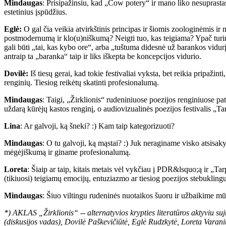
Mindaugas
: Prisipažinsiu, kad „Cow potery“ ir mano liko nesuprastas
estetinius įspūdžius.
Eglė:
O gal čia veikia atvirkštinis principas ir šiomis zoologinėmis i
postmodernumą ir klo(u)niškumą? Neigti tuo, kas teigiama? Ypač turin
gali būti „tai, kas kybo ore“, arba „tuštuma didesnė už barankos vidurį“
antraip ta „baranka“ taip ir liks iškepta be koncepcijos vidurio.
Dovilė:
Iš tiesų gerai, kad tokie festivaliai vyksta, bet reikia pripaži
renginių. Tiesiog reikėtų skatinti profesionalumą.
Mindaugas
: Taigi, „Žirklionis“ rudeniniuose poezijos renginiuose pa
uždarą kūrėjų kastos renginį, o audiovizualinės poezijos festivalis „T
Lina
: Ar galvoji, ką šneki? :) Kam taip kategorizuoti?
Mindaugas
: O tu galvoji, ką mąstai? :) Juk neraginame visko atsisa
mėgėjiškumą ir giname profesionalumą.
Loreta
: Šiaip ar taip, kitais metais vėl vykčiau į PDR&lsquo;ą ir „Ta
(tikiuosi) teigiamų emocijų, entuziazmo ar tiesiog poezijos stebuklin
Mindaugas
: Šiuo viltingu rudeninės nuotaikos šuoru ir užbaikime mū
*) AKLAS „Žirklionis“ -- alternatyvios krypties literatūros aktyviu
(diskusijos vadas), Dovilė Paškevičiūtė, Eglė Rudzkytė, Loreta Varani