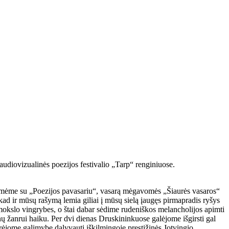
 audiovizualinės poezijos festivalio „Tarp“ renginiuose.
gimėme su „Poezijos pavasariu“, vasarą mėgavomės „Šiaurės vasaros“
ad ir mūsų rašymą lemia giliai į mūsų sielą įaugęs pirmapradis ryšys
mokslo vingrybes, o štai dabar sėdime rudeniškos melancholijos apimti
nų žanrui haiku. Per dvi dienas Druskininkuose galėjome išgirsti gal
ėjome galimybę dalyvauti iškilmingoje prestižinės Jotvingio