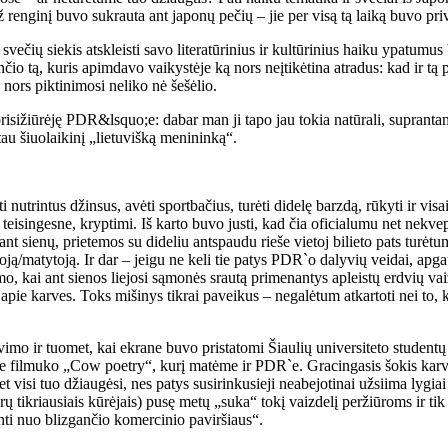
 renginį buvo sukrauta ant japonų pečių – jie per visą tą laiką buvo pri
ečių siekis atskleisti savo literatūrinius ir kultūrinius haiku ypatumu
o tą, kuris apimdavo vaikystėje ką nors neįtikėtina atradus: kad ir tą pa
o nors piktinimosi neliko nė šešėlio.
risižiūrėję PDR&lsquo;e: dabar man ji tapo jau tokia natūrali, suprantam
au šiuolaikinį „lietuvišką menininką“.
 nutrintus džinsus, avėti sportbačius, turėti didelę barzdą, rūkyti ir vi
isingesne, kryptimi. Iš karto buvo justi, kad čia oficialumu net nekvepi
t sienų, prietemos su dideliu antspaudu rieše vietoj bilieto pats turėtum 
toją/matytoją. Ir dar – jeigu ne keli tie patys PDR`o dalyvių veidai, apgau
 kai ant sienos liejosi sąmonės srautą primenantys apleistų erdvių vaizd
e karves. Toks mišinys tikrai paveikus – negalėtum atkartoti nei to, ką 
vimo ir tuomet, kai ekrane buvo pristatomi Šiaulių universiteto student
r be filmuko „Cow poetry“, kurį matėme ir PDR`e. Gracingasis šokis karv
t visi tuo džiaugėsi, nes patys susirinkusieji neabejotinai užsiima lygia
rų tikriausiais kūrėjais) pusę metų „suka“ tokį vaizdelį peržiūroms ir ti
ianti nuo blizgančio komercinio paviršiaus“.