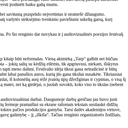
versti įrodinėti haiku galią mums.
s bei savitumą prasprūdo neįvertintas ir neatnešė džiaugsmo.
tį varlytės striksėjimo tvenkinio paviršiumi sukeltą garsą, kurį
a. Po šio renginio dar nuvykau ir į audiovizualinės poezijos festivalį
saip kitaip būti neformalas. Vieną akimirką „Tarp“ galbūt net būčiau
a – jokių salių su kėdžių eilėmis, tik apgriuvusi, niekam, išskyrus
tapti meno dalimi. Festivalio idėja tikrai gana netradicinė ir būtų
bti labai panašios auros, kurią jūs gana tiksliai nusakėte. Tikriausiai
ai, iš kolonėlių ausį rėžė įvairių tipų džeržgimas ir cypimas, o visą šį
matei, nei ką girdėjai, o juolab suvokti, koks viso to tikslas (nebent
ų audiovizualiniai darbai. Daugumoje darbų greičiau jau buvo justi
ių fermoje pramaišiui su ekrane rašomais tekstais susilaukė didžių
i tokios pačios produkcijos gamyba. Tarsi dailės akademijos virtuvė,
k gavę galimybę – jį „iškiša“. Tačiau renginio organizatorės žodžiais,