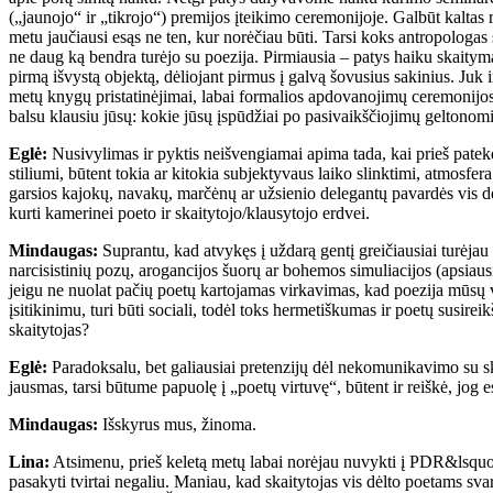
(„jaunojo“ ir „tikrojo“) premijos įteikimo ceremonijoje. Galbūt kaltas
metu jaučiausi esąs ne ten, kur norėčiau būti. Tarsi koks antropologas s
ne daug ką bendra turėjo su poezija. Pirmiausia – patys haiku skaitym
pirmą išvystą objektą, dėliojant pirmus į galvą šovusius sakinius. Juk i
metų knygų pristatinėjimai, labai formalios apdovanojimų ceremonijos,
balsu klausiu jūsų: kokie jūsų įspūdžiai po pasivaikščiojimų geltonom
Eglė:
Nusivylimas ir pyktis neišvengiamai apima tada, kai prieš patekda
stiliumi, būtent tokia ar kitokia subjektyvaus laiko slinktimi, atmosfer
garsios kajokų, navakų, marčėnų ar užsienio delegantų pavardės vis d
kurti kamerinei poeto ir skaitytojo/klausytojo erdvei.
Mindaugas:
Suprantu, kad atvykęs į uždarą gentį greičiausiai turėja
narcisistinių pozų, arogancijos šuorų ar bohemos simuliacijos (apsiausiu
jeigu ne nuolat pačių poetų kartojamas virkavimas, kad poezija mūsų vi
įsitikinimu, turi būti sociali, todėl toks hermetiškumas ir poetų susir
skaitytojas?
Eglė:
Paradoksalu, bet galiausiai pretenzijų dėl nekomunikavimo su ska
jausmas, tarsi būtume papuolę į „poetų virtuvę“, būtent ir reiškė, jog 
Mindaugas:
Išskyrus mus, žinoma.
Lina:
Atsimenu, prieš keletą metų labai norėjau nuvykti į PDR&lsquo;ą.
pasakyti tvirtai negaliu. Maniau, kad skaitytojas vis dėlto poetams sva