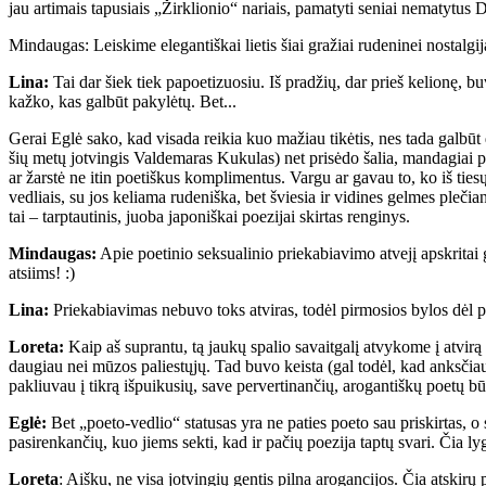
jau artimais tapusiais „Žirklionio“ nariais, pamatyti seniai nematytus D
Mindaugas: Leiskime elegantiškai lietis šiai gražiai rudeninei nostalgij
Lina:
Tai dar šiek tiek papoetizuosiu. Iš pradžių, dar prieš kelionę, bu
kažko, kas galbūt pakylėtų. Bet...
Gerai Eglė sako, kad visada reikia kuo mažiau tikėtis, nes tada galbū
šių metų jotvingis Valdemaras Kukulas) net prisėdo šalia, mandagiai pas
ar žarstė ne itin poetiškus komplimentus. Vargu ar gavau to, ko iš tiesų 
vedliais, su jos keliama rudeniška, bet šviesia ir vidines gelmes pleč
tai – tarptautinis, juoba japoniškai poezijai skirtas renginys.
Mindaugas:
Apie poetinio seksualinio priekabiavimo atvejį apskritai g
atsiims! :)
Lina:
Priekabiavimas nebuvo toks atviras, todėl pirmosios bylos dėl po
Loreta:
Kaip aš suprantu, tą jaukų spalio savaitgalį atvykome į atvirą 
daugiau nei mūzos paliestųjų. Tad buvo keista (gal todėl, kad anksčiau
pakliuvau į tikrą išpuikusių, save pervertinančių, arogantiškų poetų bū
Eglė:
Bet „poeto-vedlio“ statusas yra ne paties poeto sau priskirtas, o
pasirenkančių, kuo jiems sekti, kad ir pačių poezija taptų svari. Čia l
Loreta
: Aišku, ne visa jotvingių gentis pilna arogancijos. Čia atski