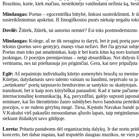
Braziūnu, kurie, kiek mačiau, nestrikinėjo vaidindami nežinia ką, besit
Mindaugas:
Poetas – egocentriška būtybė, linkusi susireikšminti. Ir 
susireikšminimas apskritai. Iš žmogiškosios pusės niekaip negaliu tokios
Dovilė:
Žiūrėk, žiūrėk, tai autorius nemirė? Esi toks postmodernizmo ade
Mindaugas:
Kolege, aš ne tik neraginu to daryti, bet ir patį poetą pa
tekstus (poetus savo gentyje), manęs visai nežavi. Bet čia grynai subj
Poetas man toks pat amatininkas, kaip ir bet kuris kitas ką nors kur
juokingas. O poezijos premijavimas – netgi absurdiškas. Net didysis ši
vertinama, nes tai prieštarauja jos prigimčiai. Gera, kai tave pripažįsta 
Eglė:
Aš nepainioju individualių kūrėjo asmenybės bruožų su menine jo
Kūrėjas, dalydamasis savo talento vaisiais su liaudimi, neprivalo su ja
„netinkamo“ poetų tarpusavio bendravimo ar santykio su skaitytojais. Pr
transliuoti, bet ir kaip nors kūrybiškai panaudoti. Kad ir tame pačiame
internacionalinę komunikaciją. Ką, pavyzdžiui, galėjo suprasti japonai,
seminare, kai šio literatūrinio žanro subtilybes buvo bandoma perteikti
poezijos, o ne rudens gėrybių mugė. Tiesa, Kęstutis Navakas bandė pa
V.Kukului virš pakaušio mosuodamas ąžuolo lapais, taip mėgindamas lau
siekiant išsilaikyti savo gildijoje.
Loreta:
Pritariu pastaboms dėl organizacinių dalykų. Ir dar noriu pr
koncerto, bet dabar mąstau, kad truputėlis daugiau muzikos, ne vien