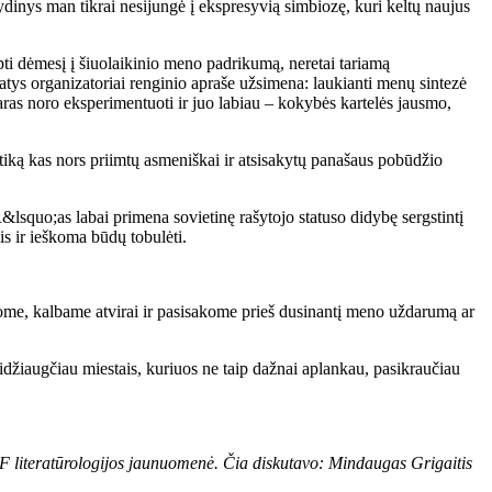
ydinys man tikrai nesijungė į ekspresyvią simbiozę, kuri keltų naujus
pti dėmesį į šiuolaikinio meno padrikumą, neretai tariamą
tys organizatoriai renginio apraše užsimena: laukianti menų sintezė
epraras noro eksperimentuoti ir juo labiau – kokybės kartelės jausmo,
ritiką kas nors priimtų asmeniškai ir atsisakytų panašaus pobūdžio
&lsquo;as labai primena sovietinę rašytojo statuso didybę sergstintį
is ir ieškoma būdų tobulėti.
ašome, kalbame atvirai ir pasisakome prieš dusinantį meno uždarumą ar
sidžiaugčiau miestais, kuriuos ne taip dažnai aplankau, pasikraučiau
HF literatūrologijos jaunuomenė. Čia diskutavo: Mindaugas Grigaitis