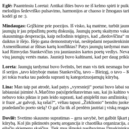
Eglė:
Paantrinsiu Loretai: Antikai išties buvo ne iš kelmo spirti ir pu
melodijos šedevriško pulsavimo, harmonijos ar chaoso ir žmogaus taria
kodėl gi ne :).
Mindaugas:
Grįžkime prie poezijos. Iš visko, ką matėme, turbūt jaunųj
jaunųjų ir jau pripažintų poetų diskusiją. Jaunųjų poetų skaitymo vaka
skausminga desperacija, kaip nežodinis teiginys, kad „diedovščina“ mė
daiktus ir išėjo. Išėjo gana demonstratyviai, neslėpdami nepasitenkin
Asmeniškumai ar ištisas kartų konfliktas? Patys jaunųjų tardymai man
kad Rimvydas Stankevičius yra jauniausios kartos poetų vedlys. Neva 
visų jaunųjų vertės matas. Jaunieji buvo kaltinami, kad per daug prikla
Loreta
: Jaunųjų tardymai buvo švelnūs, bet man vis tiek nesmagu buv
iš serijos „tavo kūryboje matau Stankevičių, tavo – Bleizgį, o tavo – K
jei tokia tvarka tau padeda suprasti tų kategorizuojamųjų kūrybą.
Lina:
Man taip pat atrodė, kad patys „vyresnieji“ poetai buvo labai su
labiausiai įsiminė A.Marčėno pa(si)prieštaravimas sau, kai jis kaltino 
nebuvo toks piktas ir pats leido suprasti, kad atsiplėšti nuo amžinin
ir frazė „ar galvoji, ką rašai?“, vėliau tapusi „Žirklionio“ bendru juok
pradedančio poeto sielą? O gal čia tik aš perdėm jautriai į viską reaga
Dovilė:
Svetimo skausmo supratimas – gera savybė, bet galbūt šįkart pe
kūrybą. Kol jūs piktinotės poetų arogancija ir chaotiška organizacija,
eilučių skiemenų skaičius. Tiek mus išmokė pasibuvimas Druskininkuose –