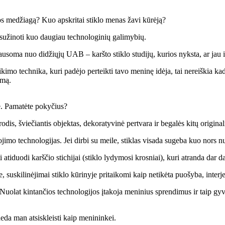
bos medžiagą? Kuo apskritai stiklo menas žavi kūrėją?
 sužinoti kuo daugiau technologinių galimybių.
lausoma nuo didžiųjų UAB – karšto stiklo studijų, kurios nyksta, ar jau 
kimo technika, kuri padėjo perteikti tavo meninę idėja, tai nereiškia kad
imą.
are. Pamatėte pokyčius?
rodis, šviečiantis objektas, dekoratyvinė pertvara ir begalės kitų originali
ojimo technologijas. Jei dirbi su meile, stiklas visada sugeba kuo nors nu
iduodi karščio stichijai (stiklo lydymosi krosniai), kuri atranda dar d
, suskilinėjimai stiklo kūrinyje pritaikomi kaip netikėta puošyba, inter
 Nuolat kintančios technologijos įtakoja meninius sprendimus ir taip g
eda man atsiskleisti kaip menininkei.