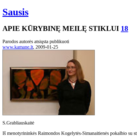
Sausis
APIE KŪRYBINĘ MEILĘ STIKLUI
18
Parodos autorės atsiųsta publikuoti
www.kamane.lt
, 2009-01-25
S.Grabliauskaitė
Iš menotyrininkės Raimondos Kogelytės-Simanaitienės pokalbio su sti