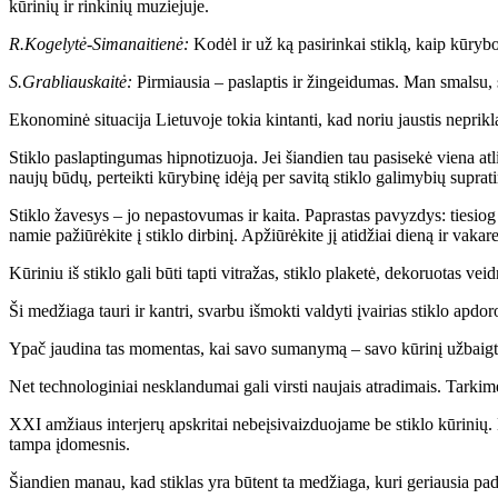
kūrinių ir rinkinių muziejuje.
R.Kogelytė-Simanaitienė:
Kodėl ir už ką pasirinkai stiklą, kaip kūry
S.Grabliauskaitė:
Pirmiausia – paslaptis ir žingeidumas. Man smalsu,
Ekonominė situacija Lietuvoje tokia kintanti, kad noriu jaustis neprik
Stiklo paslaptingumas hipnotizuoja. Jei šiandien tau pasisekė viena atli
naujų būdų, perteikti kūrybinę idėją per savitą stiklo galimybių suprat
Stiklo žavesys – jo nepastovumas ir kaita. Paprastas pavyzdys: tiesiog
namie pažiūrėkite į stiklo dirbinį. Apžiūrėkite jį atidžiai dieną ir vak
Kūriniu iš stiklo gali būti tapti vitražas, stiklo plaketė, dekoruotas veid
Ši medžiaga tauri ir kantri, svarbu išmokti valdyti įvairias stiklo apdor
Ypač jaudina tas momentas, kai savo sumanymą – savo kūrinį užbaigti at
Net technologiniai nesklandumai gali virsti naujais atradimais. Tarkime
XXI amžiaus interjerų apskritai nebeįsivaizduojame be stiklo kūrinių.
tampa įdomesnis.
Šiandien manau, kad stiklas yra būtent ta medžiaga, kuri geriausia pad