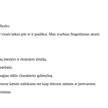
išnyko.
 visam laikui prie to ir pasiliksi. Man svarbiau žingeidumas atrasti
ų interjero ir eksterjero detalių.
stebinti.
augiau stiklo charakterio galimybių.
jeruose kartais sutinkama net kaip dekoras stalams ar pertvaroms.
yvenimas