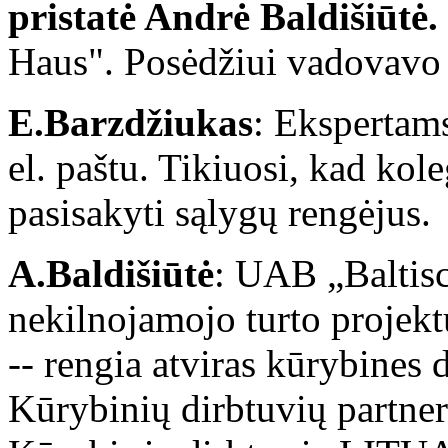
pristatė Andrė Baldišiūtė.
Haus". Posėdžiui vadovavo
E.Barzdžiukas
: Ekspertams
el. paštu. Tikiuosi, kad kol
pasisakyti sąlygų rengėjus.
A.Baldišiūtė
: UAB „Baltisc
nekilnojamojo turto projekt
-- rengia atviras kūrybine
Kūrybinių dirbtuvių partne