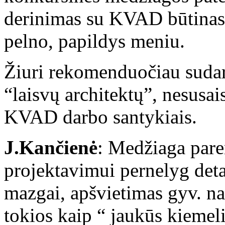
derinimas su KVAD būtinas.
pelno, papildys meniu.
Žiuri rekomenduočiau sudary
“laisvų architektų”, nesusai
KVAD darbo santykiais.
J.Kančienė
: Medžiaga pare
projektavimui pernelyg deta
mazgai, apšvietimas gyv. nam
tokios kaip “ jaukūs kiemel