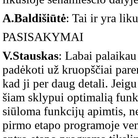
A.Baldišiūtė
: Tai ir yra li
PASISAKYMAI
V.Stauskas
: Labai palaikau
padėkoti už kruopščiai par
kad ji per daug detali. Jeigu
šiam sklypui optimalią funkc
siūloma funkcijų apimtis, ne
pirmo etapo programoje veng