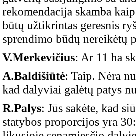
rekomendacija skamba kaip s
būtų užtikrintas geresnis r
sprendimo būdų nereikėtų pr
V.Merkevičius
: Ar 11 ha s
A.Baldišiūtė
: Taip. Nėra nu
kad dalyviai galėtų patys nu
R.Palys
: Jūs sakėte, kad si
statybos proporcijos yra 30
likusioje senamiesčio dalyj