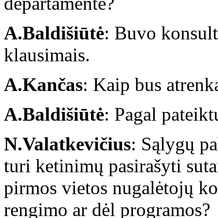
departamente?
A.Baldišiūtė
: Buvo konsult
klausimais.
A.Kančas
: Kaip bus atren
A.Baldišiūtė
: Pagal pateik
N.Valatkevičius
: Sąlygų pa
turi ketinimų pasirašyti suta
pirmos vietos nugalėtojų ko
rengimo ar dėl programos?