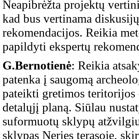
Neapibrėžta projektų vertin
kad bus vertinama diskusijų 
rekomendacijos. Reikia meto
papildyti ekspertų rekomen
G.Bernotienė
: Reikia atsaky
patenka į saugomą archeolo
pateikti gretimos teritorijo
detalųjį planą. Siūlau nusta
suformuotų sklypų atžvilgi
sklypas Neries terasoje, ski