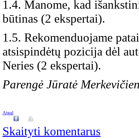
1.4. Manome, kad išanksti
būtinas (2 ekspertai).
1.5. Rekomenduojame pataisy
atsispindėtų pozicija dėl au
Neries (2 ekspertai).
Parengė Jūratė Merkevičie
Atgal
Skaityti komentarus