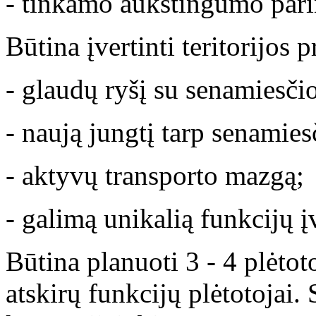
- tinkamo aukštingumo par
Būtina įvertinti teritorijos
- glaudų ryšį su senamiesčio
- naują jungtį tarp senamies
- aktyvų transporto mazgą;
- galimą unikalią funkcijų į
Būtina planuoti 3 - 4 plėtot
atskirų funkcijų plėtotojai.