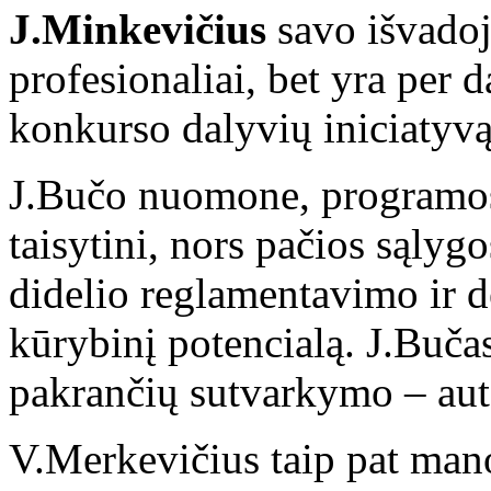
J.Minkevičius
savo išvadoj
profesionaliai, bet yra per d
konkurso dalyvių iniciatyvą.
J.Bučo nuomone, programos k
taisytini, nors pačios sąlyg
didelio reglamentavimo ir d
kūrybinį potencialą. J.Buča
pakrančių sutvarkymo – aut
V.Merkevičius taip pat man