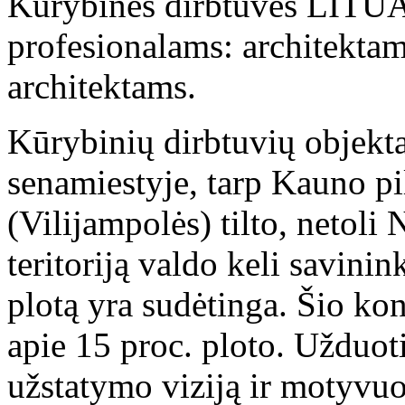
Kūrybinės dirbtuvės LITUA
profesionalams: architektam
architektams.
Kūrybinių dirbtuvių objekta
senamiestyje, tarp Kauno pil
(Vilijampolės) tilto, netoli
teritoriją valdo keli savinin
plotą yra sudėtinga. Šio ko
apie 15 proc. ploto. Užduoti
užstatymo viziją ir motyvuot