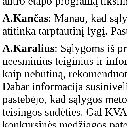
antro etapo programą tiksli
A.Kančas
: Manau, kad sąly
atitinka tarptautinį lygį. P
A.Karalius
: Sąlygoms iš pr
neesminius teiginius ir info
kaip nebūtiną, rekomenduoti
Dabar informacija susinivel
pastebėjo, kad sąlygos metod
teisingos sudėties. Gal KV
konkursinės medžiagos pate