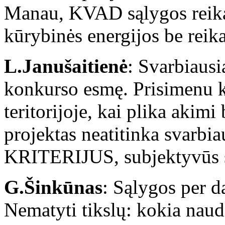
Manau, KVAD sąlygos reika
kūrybinės energijos be reika
L.Janušaitienė
: Svarbiausi
konkurso esmę. Prisimenu 
teritorijoje, kai plika akim
projektas neatitinka svarbia
KRITERIJUS, subjektyvūs sp
G.Šinkūnas
: Sąlygos per d
Nematyti tikslų: kokia naud