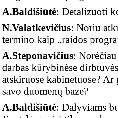
A.Baldišiūtė
: Detalizuoti k
N.Valatkevičius
: Noriu atk
termino kaip „raidos progr
A.Steponavičius
: Norėčiau
darbas kūrybinėse dirbtuvės
atskiruose kabinetuose? Ar g
savo duomenų baze?
A.Baldišiūtė
: Dalyviams bu