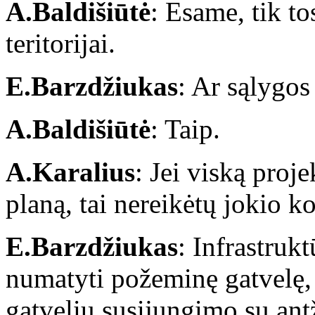
A.Baldišiūtė
: Esame, tik to
teritorijai.
E.Barzdžiukas
: Ar sąlygos
A.Baldišiūtė
: Taip.
A.Karalius
: Jei viską proj
planą, tai nereikėtų jokio k
E.Barzdžiukas
: Infrastruk
numatyti požeminę gatvelę, į
gatvelių susijungimo su ant