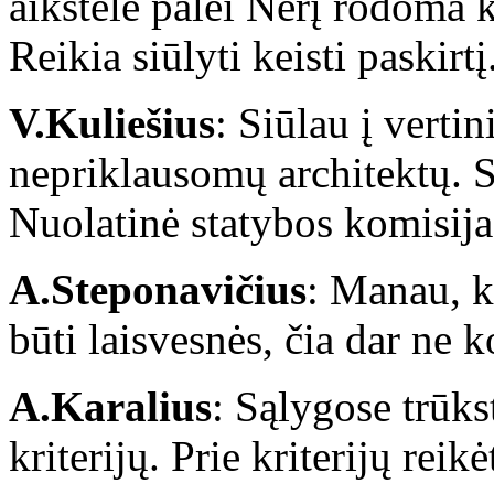
aikštelė palei Nerį rodoma k
Reikia siūlyti keisti paskirtį
V.Kuliešius
: Siūlau į verti
nepriklausomų architektų. S
Nuolatinė statybos komisija
A.Steponavičius
: Manau, k
būti laisvesnės, čia dar ne 
A.Karalius
: Sąlygose trūks
kriterijų. Prie kriterijų reik