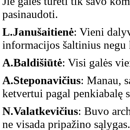
Jie galės turėti tik savo ko
pasinaudoti.
L.Janušaitienė
: Vieni daly
informacijos šaltinius negu
A.Baldišiūtė
: Visi galės vie
A.Steponavičius
: Manau, s
ketvertui pagal penkiabalę 
N.Valatkevičius
: Buvo arc
ne visada pripažino sąlygas