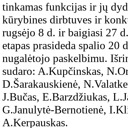
tinkamas funkcijas ir jų dyd
kūrybines dirbtuves ir konku
rugsėjo 8 d. ir baigiasi 27 d
etapas prasideda spalio 20 d
nugalėtojo paskelbimu. Išri
sudaro: A.Kupčinskas, N.Ort
D.Šarakauskienė, N.Valatke
J.Bučas, E.Barzdžiukas, L.J
G.Janulytė-Bernotienė, I.Kl
A.Kerpauskas.