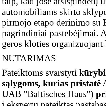
taip, kad jose atsispindėtų 
automobiliams skirto sklyp
pirmojo etapo derinimo su 
pagrindiniai pastebėjimai. A
geros kloties organizuojant
NUTARIMAS
Pateiktoms svarstyti k
ūryb
sąlygoms, kurias pristatė 
UAB "Baltisches Haus")
pr
į ekspertų pateiktas pastaba