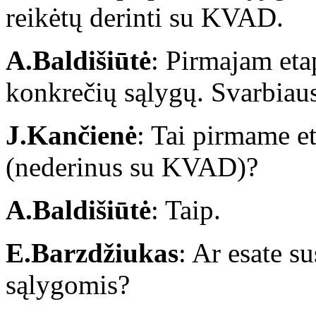
reikėtų derinti su KVAD.
A.Baldišiūtė
: Pirmajam eta
konkrečių sąlygų. Svarbiaus
J.Kančienė
: Tai pirmame et
(nederinus su KVAD)?
A.Baldišiūtė
: Taip.
E.Barzdžiukas
: Ar esate s
sąlygomis?