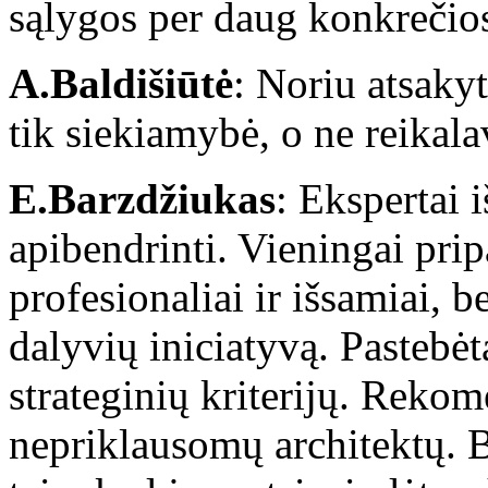
sąlygos per daug konkrečios
A.Baldišiūtė
: Noriu atsakyt
tik siekiamybė, o ne reikal
E.Barzdžiukas
: Ekspertai 
apibendrinti. Vieningai pri
profesionaliai ir išsamiai, b
dalyvių iniciatyvą. Pastebėt
strateginių kriterijų. Rekom
nepriklausomų architektų. B