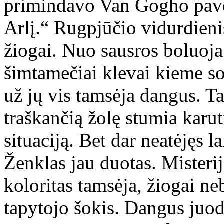
primindavo Van Gogho pavei
Arlį.“ Rugpjūčio vidurdienis
žiogai. Nuo sausros boluoja
šimtamečiai klevai kieme so
už jų vis tamsėja dangus. Ta
traškančią žolę stumia karut
situaciją. Bet dar neatėjęs l
Ženklas jau duotas. Misterij
koloritas tamsėja, žiogai ne
tapytojo šokis. Dangus juod