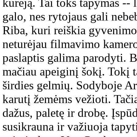
kūrėją. Tai toks tapymas -- 
galo, nes rytojaus gali nebe
Riba, kuri reiškia gyvenimo
neturėjau filmavimo kameros
paslaptis galima parodyti. 
mačiau apeiginį šokį. Tokį t
širdies gelmių. Sodyboje Ar
karutį žemėms vežioti. Tači
dažus, paletę ir drobę. Įsp
susikrauna ir važiuoja tapyt