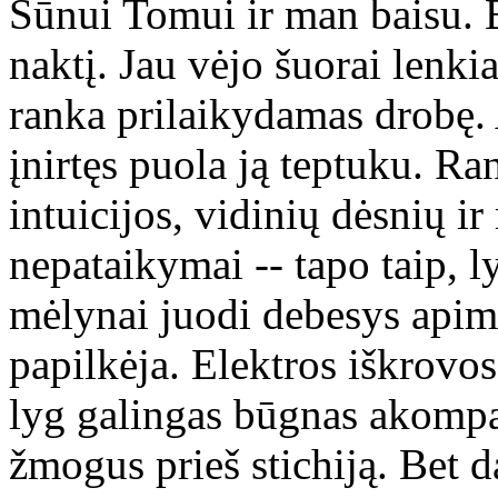
Sūnui Tomui ir man baisu. 
naktį. Jau vėjo šuorai lenk
ranka prilaikydamas drobę. A
įnirtęs puola ją teptuku. Ra
intuicijos, vidinių dėsnių i
nepataikymai -- tapo taip, l
mėlynai juodi debesys apima
papilkėja. Elektros iškrovos
lyg galingas būgnas akomp
žmogus prieš stichiją. Bet d