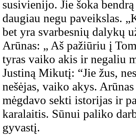
susivienijo. Jie šoka bendrą 
daugiau negu paveikslas. „
bet yra svarbesnių dalykų u
Arūnas: „ Aš pažiūriu į Tomo
tyras vaiko akis ir negaliu
Justiną Mikutį: “Jie žus, nes
nešėjas, vaiko akys. Arūna
mėgdavo sekti istorijas ir p
karalaitis. Sūnui paliko dar
gyvastį.