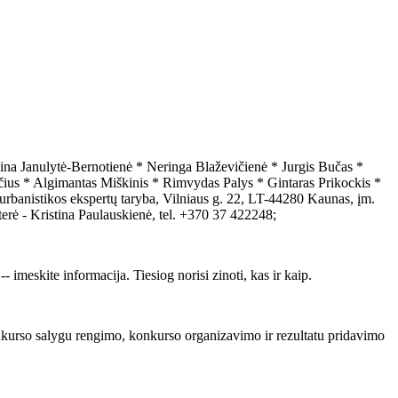
ytė-Bernotienė * Neringa Blaževičienė * Jurgis Bučas *
čius * Algimantas Miškinis * Rimvydas Palys * Gintaras Prikockis *
rbanistikos ekspertų taryba, Vilniaus g. 22, LT-44280 Kaunas, įm.
ė - Kristina Paulauskienė, tel. +370 37 422248;
imeskite informacija. Tiesiog norisi zinoti, kas ir kaip.
konkurso salygu rengimo, konkurso organizavimo ir rezultatu pridavimo