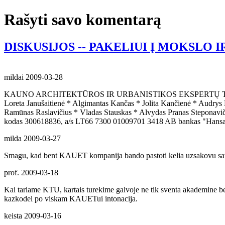
Rašyti savo komentarą
DISKUSIJOS -- PAKELIUI Į MOKSLO 
mildai
2009-03-28
KAUNO ARCHITEKTŪROS IR URBANISTIKOS EKSPERTŲ TARYBA (KAUET
Loreta Janušaitienė * Algimantas Kančas * Jolita Kančienė * Audrys 
Ramūnas Raslavičius * Vladas Stauskas * Alvydas Pranas Steponavičiu
kodas 300618836, a/s LT66 7300 01009701 3418 AB bankas "Hansabanka
milda
2009-03-27
Smagu, kad bent KAUET kompanija bando pastoti kelia uzsakovu savivalei
prof.
2009-03-18
Kai tariame KTU, kartais turekime galvoje ne tik sventa akademine ben
kazkodel po viskam KAUETui intonacija.
keista
2009-03-16