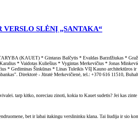
IR VERSLO SLĖNĮ „SANTAKA“
) * Gintaras Balčytis * Evaldas Barzdžiukas * Gražina Janul
Karalius * Vaidotas Kuliešius * Vygintas Merkevičius * Jonas Minkevi
s * Gediminas Šinkūnas * Linas Tuleikis VšĮ Kauno architektūros ir u
s". Direktorė - Jūratė Merkevičienė, tel.: +370 616 11510, Buhalter
. tarp kitko, noreciau zinoti, kokia to Kauet sudetis? Jei kas zinte -- 
druomene, bet ir labai itakingu verslininku klana. Tai liudija ir sio 