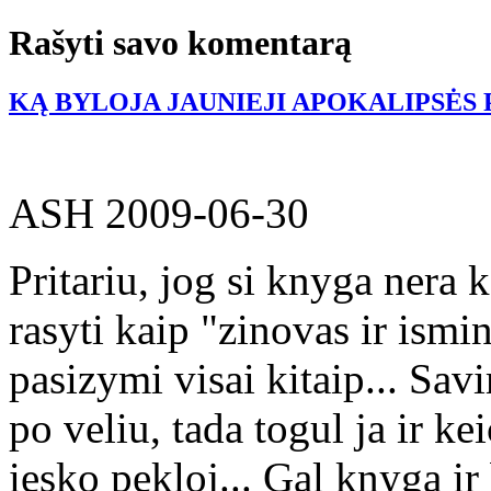
Rašyti savo komentarą
KĄ BYLOJA JAUNIEJI APOKALIPSĖS 
ASH
2009-06-30
Pritariu, jog si knyga nera k
rasyti kaip "zinovas ir ismi
pasizymi visai kitaip... Sav
po veliu, tada togul ja ir kei
iesko pekloj... Gal knyga ir