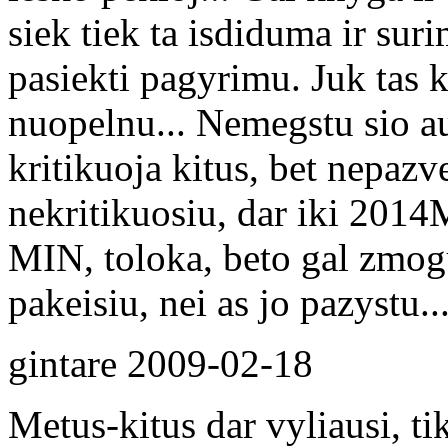
siek tiek ta isdiduma ir sur
pasiekti pagyrimu. Juk tas 
nuopelnu... Nemegstu sio aut
kritikuoja kitus, bet nepazve
nekritikuosiu, dar iki 20
MIN, toloka, beto gal zmogus
pakeisiu, nei as jo pazystu.
gintare
2009-02-18
Metus-kitus dar vyliausi, ti