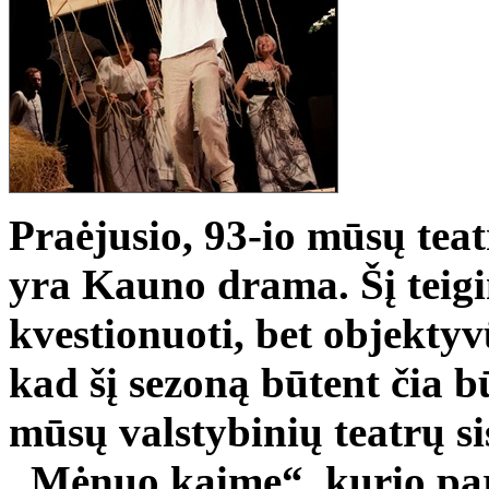
Praėjusio, 93-io mūsų teat
yra Kauno drama. Šį teigin
kvestionuoti, bet objektyv
kad šį sezoną būtent čia b
mūsų valstybinių teatrų si
„Mėnuo kaime“, kurio pa