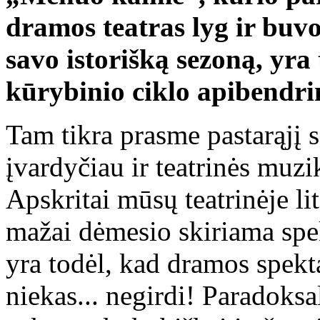
dramos teatras lyg ir buvo
savo istorišką sezoną, yra
kūrybinio ciklo apibend
Tam tikra prasme pastarąjį s
įvardyčiau ir teatrinės mu
Apskritai mūsų teatrinėje lit
mažai dėmesio skiriama spe
yra todėl, kad dramos spekt
niekas... negirdi! Paradoksal