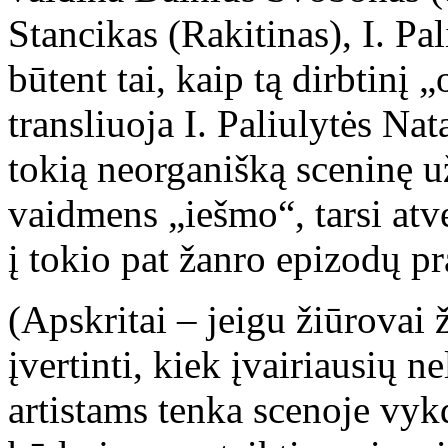
Stancikas (Rakitinas), I. Pal
būtent tai, kaip tą dirbtinį
transliuoja I. Paliulytės Na
tokią neorganišką sceninę 
vaidmens „iešmo“, tarsi atve
į tokio pat žanro epizodų 
(Apskritai – jeigu žiūrovai 
įvertinti, kiek įvairiausių 
artistams tenka scenoje vykdy