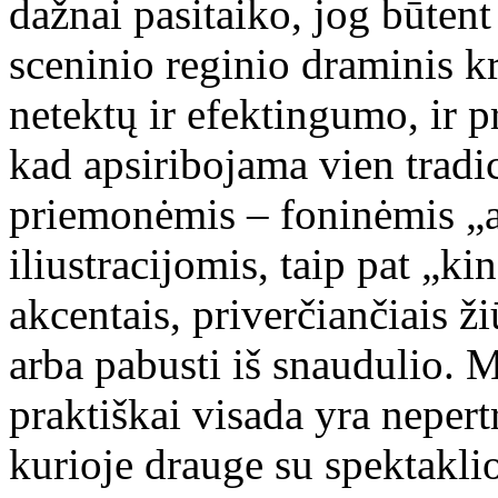
dažnai pasitaiko, jog būtent
sceninio reginio draminis kr
netektų ir efektingumo, ir pr
kad apsiribojama vien trad
priemonėmis – foninėmis „
iliustracijomis, taip pat „k
akcentais, priverčiančiais ž
arba pabusti iš snaudulio. 
praktiškai visada yra nepert
kurioje drauge su spektakli