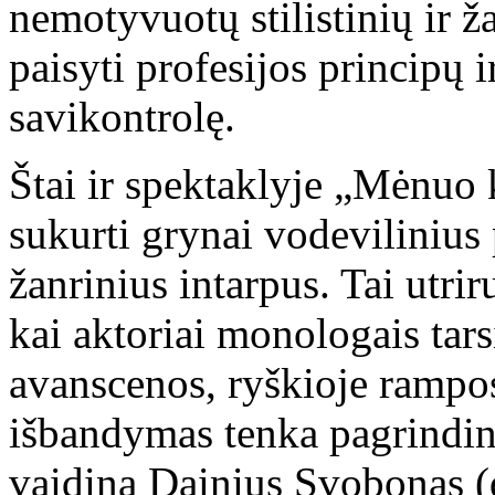
nemotyvuotų stilistinių ir 
paisyti profesijos principų ir
savikontrolę.
Štai ir spektaklyje „Mėnuo 
sukurti grynai vodevilinius
žanrinius intarpus. Tai utr
kai aktoriai monologais tars
avanscenos, ryškioje rampos
išbandymas tenka pagrindi
vaidina Dainius Svobonas (d