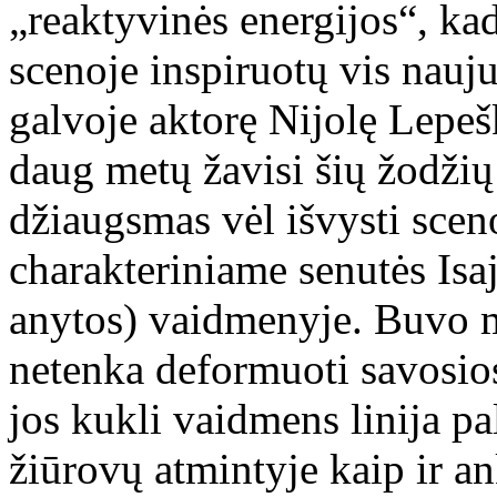
„reaktyvinės energijos“, k
scenoje inspiruotų vis nauju
galvoje aktorę Nijolę Lepešk
daug metų žavisi šių žodžių 
džiaugsmas vėl išvysti scen
charakteriniame senutės Isa
anytos) vaidmenyje. Buvo m
netenka deformuoti savosios 
jos kukli vaidmens linija pa
žiūrovų atmintyje kaip ir an