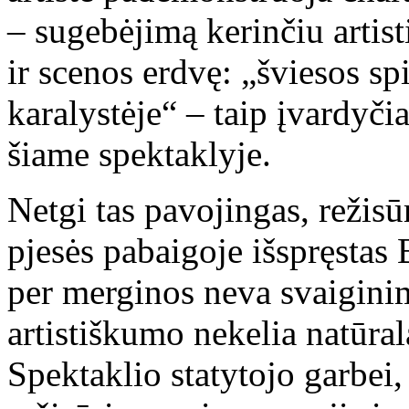
– sugebėjimą kerinčiu artis
ir scenos erdvę: „šviesos s
karalystėje“ – taip įvardyči
šiame spektaklyje.
Netgi tas pavojingas, režisū
pjesės pabaigoje išspręstas 
per merginos neva svaiginim
artistiškumo nekelia natūral
Spektaklio statytojo garbei,