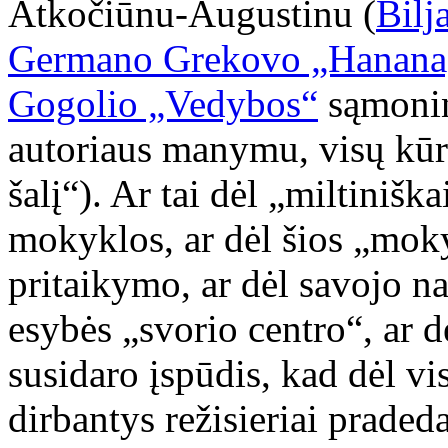
Atkočiūnu-Augustinu (
Bilj
Germano Grekovo „Hanana, 
Gogolio „Vedybos“
sąmonin
autoriaus manymu, visų kūrė
šalį“). Ar tai dėl „miltiniška
mokyklos, ar dėl šios „mok
pritaikymo, ar dėl savojo nat
esybės „svorio centro“, ar 
susidaro įspūdis, kad dėl vis
dirbantys režisieriai pradeda