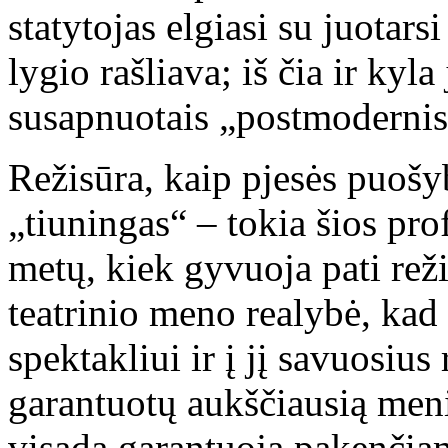
statytojas elgiasi su juotars
lygio rašliava; iš čia ir kyla
susapnuotais „postmodernist
Režisūra, kaip pjesės puošy
„tiuningas“ – tokia šios pro
metų, kiek gyvuoja pati režis
teatrinio meno realybė, kad 
spektakliui ir į jį savuosius
garantuotų aukščiausią menin
visada garantuoja pakenčiamą