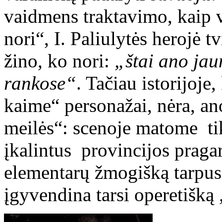
vaidmens traktavimo, kaip v
nori“, I. Paliulytės herojė tv
žino, ko nori:
„štai ano jau
rankose“
. Tačiau istorijoj
kaime“ personažai, nėra, a
meilės“: scenoje matome ti
įkalintus provincijos pragar
elementarų žmogišką tarpusa
įgyvendina tarsi operetišką 