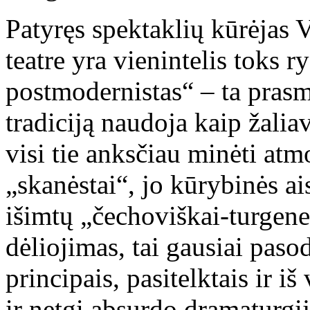
Patyręs spektaklių kūrėjas V
teatre yra vienintelis toks r
postmodernistas“ – ta pras
tradiciją naudoja kaip žalia
visi tie anksčiau minėti atmos
„skanėstai“, jo kūrybinės ai
išimtų „čechoviškai-turgen
dėliojimas, tai gausiai pasod
principais, pasitelktais ir iš
ir netgi absurdo dramaturgij