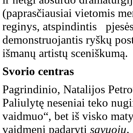
(paprasčiausiai vietomis men
reginys, atspindintis pjesės 
demonstruojantis ryškų postm
išmanų artistų sceniškumą.
Svorio centras
Pagrindinio, Natalijos Petr
Paliulytę neseniai teko nugi
vaidmuo“, bet iš visko matyt
vaidmenį padaryti
savuoju
.