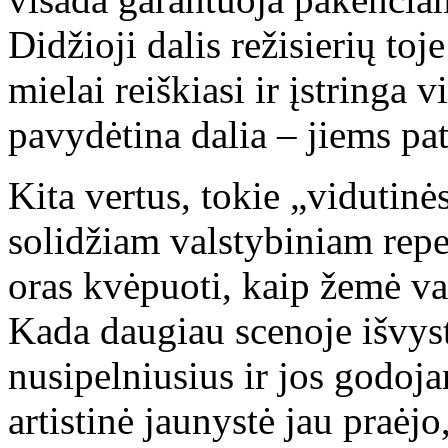
Didžioji dalis režisierių toj
mielai reiškiasi ir įstringa
pavydėtina dalia – jiems pat
Kita vertus, tokie „vidutinė
solidžiam valstybiniam reper
oras kvėpuoti, kaip žemė va
Kada daugiau scenoje išvys
nusipelniusius ir jos godoja
artistinė jaunystė jau praėjo