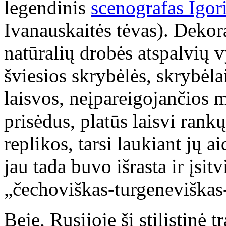
legendinis
scenografas Igor
Ivanauskaitės tėvas). Dekora
natūralių drobės atspalvių v
šviesios skrybėlės, skrybėlai
laisvos, neįpareigojančios
prisėdus, platūs laisvi rankų
replikos, tarsi laukiant jų a
jau tada buvo išrasta ir įsit
„čechoviškas-turgeneviškas-
Beje, Rusijoje ši stilistinė 