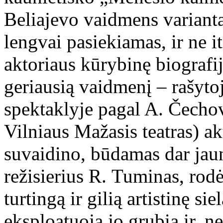
Beliajevo vaidmens variantas
lengvai pasiekiamas, ir ne i
aktoriaus kūrybinę biografi
geriausią vaidmenį – rašyt
spektaklyje pagal A. Čecho
Vilniaus Mažasis teatras) a
suvaidino, būdamas dar jau
režisierius R. Tuminas, rodės
turtingą ir gilią artistinę sie
eksploatuoja jo grubią ir, ne