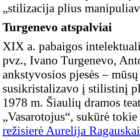
„stilizacija plius manipulia
Turgenevo atspalviai
XIX a. pabaigos intelektuali
pvz., Ivano Turgenevo, A
ankstyvosios pjesės – mūsų 
susikristalizavo į stilistinį
1978 m. Šiaulių dramos tea
„Vasarotojus“, sukūrė tokie 
režisierė Aurelija Ragauskai