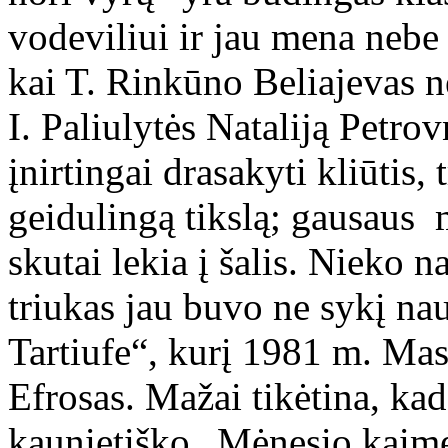
vodeviliui ir jau mena nebe
kai T. Rinkūno Beliajevas n
I. Paliulytės Nataliją Petrov
įnirtingai drasakyti kliūtis,
geidulingą tikslą; gausaus 
skutai lekia į šalis. Nieko n
triukas jau buvo ne sykį nau
Tartiufe“, kurį 1981 m. M
Efrosas. Mažai tikėtina, kad
kaunietiško „Mėnesio kaime“