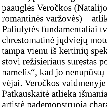
paauglės Veročkos (Natalijo
romantinės varžovės) – atlik
Paliulytės fundamentaliai tv
chrestomatinė jųdviejų mote
tampa vienu iš kertinių spek
stovi režisieriaus suręstas 
namelis“, kad jo nenupūstų t
vėjai. Veročkos vaidmenyje i
Patkauskaitė atlieka išmania
artistė pademonstruoja char