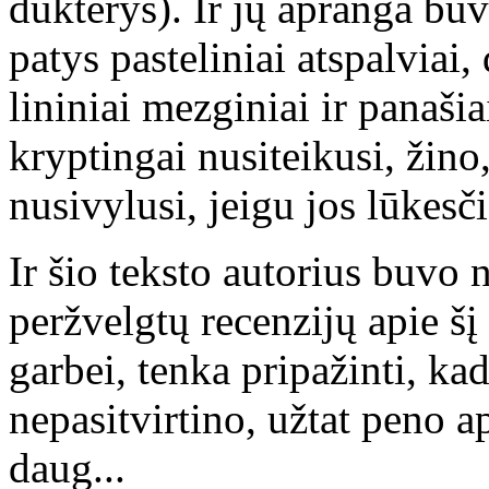
dukterys). Ir jų apranga buvo
patys pasteliniai atspalviai
lininiai mezginiai ir panaši
kryptingai nusiteikusi, žino,
nusivylusi, jeigu jos lūkesči
Ir šio teksto autorius buvo 
peržvelgtų recenzijų apie šį
garbei, tenka pripažinti, kad
nepasitvirtino, užtat peno a
daug...