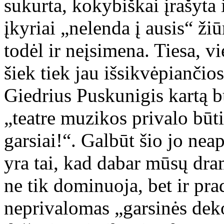
sukurta, kokybiškai įrašyta 
įkyriai „nelenda į ausis“ ži
todėl ir neįsimena. Tiesa, v
šiek tiek jau išsikvėpiančio
Giedrius Puskunigis kartą b
„teatre muzikos privalo būti 
garsiai!“. Galbūt šio jo nea
yra tai, kad dabar mūsų dra
ne tik dominuoja, bet ir pra
neprivalomas „garsinės dekor