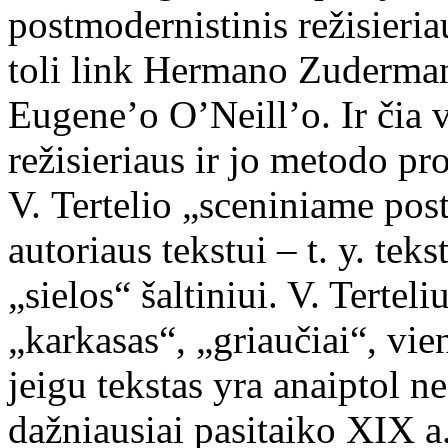
postmodernistinis režisieri
toli link Hermano Zuderman
Eugene’o O’Neill’o. Ir čia 
režisieriaus ir jo metodo pr
V. Tertelio „sceniniame po
autoriaus tekstui – t. y. tek
„sielos“ šaltiniui. V. Terteli
„karkasas“, „griaučiai“, vie
jeigu tekstas yra anaiptol ne
dažniausiai pasitaiko XIX a.