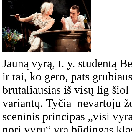
Jauną vyrą, t. y. studentą 
ir tai, ko gero, pats grubia
brutaliausias iš visų lig ši
variantų. Tyčia nevartoju žo
sceninis principas „visi vyr
nori vyrų“ yra būdingas kl