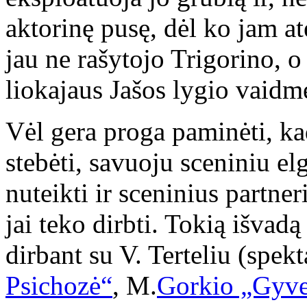
aktorinę pusę, dėl ko jam ate
jau ne rašytojo Trigorino, 
liokajaus Jašos lygio vaidm
Vėl gera proga paminėti, kad
stebėti, savuoju sceniniu el
nuteikti ir sceninius partneri
jai teko dirbti. Tokią išvadą 
dirbant su V. Terteliu (spekt
Psichozė“
, M.
Gorkio „Gyv