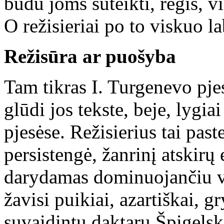
būdu joms suteikti, regis, 
O režisieriai po to viskuo la
Režisūra ar puošyba
Tam tikras I. Turgenevo pje
glūdi jos tekste, beje, lygia
pjesėse. Režisierius tai past
persistengė, žanrinį atskirų
darydamas dominuojančiu vi
žavisi puikiai, azartiškai, 
suvaidintu daktaru Špigelski