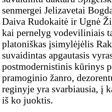
senmergei Jelizavetai Bogda
Daiva Rudokaitė ir Ugnė Ži
kai pernelyg vodeviliniais 
platoniškas įsimylėjėlis Ra
suvaidintas apgautasis vyras
postmodernistinis kūrinys p
pramoginio žanro, dezorent
reginyje yra svarbiausia, į k
iš ko juoktis.