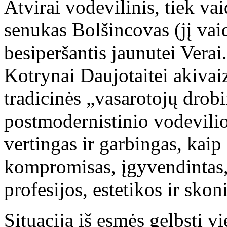
Atvirai vodevilinis, tiek vai
senukas Bolšincovas (jį vai
besiperšantis jaunutei Verai
Kotrynai Daujotaitei akivai
tradicinės „vasarotojų drobi
postmodernistinio vodevilio.
vertingas ir garbingas, kaip
kompromisas, įgyvendintas,
profesijos, estetikos ir skon
Situaciją iš esmės gelbsti 