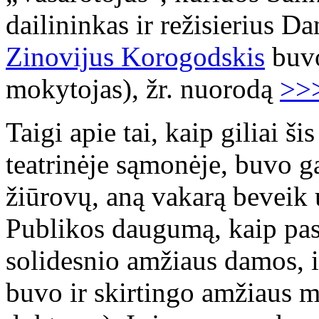
dailininkas ir režisierius D
Zinovijus Korogodskis
buvo
mokytojas), žr. nuorodą
>>
Taigi apie tai, kaip giliai ši
teatrinėje sąmonėje, buvo ga
žiūrovų, aną vakarą beveik u
Publikos daugumą, kaip pasi
solidesnio amžiaus damos, i
buvo ir skirtingo amžiaus m