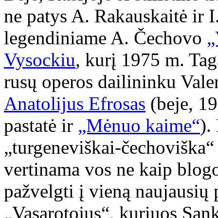
ne patys A. Rakauskaitė ir I
legendiniame A. Čechovo
„
Vysockiu
, kurį 1975 m. Tag
rusų operos dailininku Vale
Anatolijus Efrosas
(beje, 19
pastatė ir
„Mėnuo kaime“
).
„turgeneviškai-čechoviška“ e
vertinama vos ne kaip blog
pažvelgti į vieną naujausi
„Vasarotojus“, kuriuos Sank