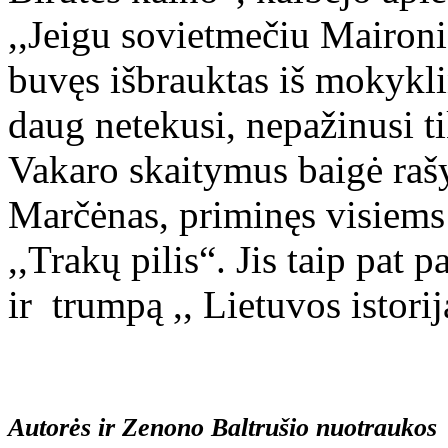
,,Jeigu sovietmečiu Maironis
buvęs išbrauktas iš mokykl
daug netekusi, nepažinusi t
Vakaro skaitymus baigė rašy
Marčėnas, priminęs visiems 
,,Trakų pilis“. Jis taip pat
ir trumpą ,, Lietuvos istorij
Autorės ir Zenono Baltrušio nuotraukos