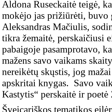
Aldona Ruseckaitė teigė, ka
mokėjo jas prižiūrėti, buvo g
Aleksandras Mačiulis, sodin
tikra žemaitė, perskaičiusi e
pabaigoje pasamprotavo, kad
mažens savo vaikams skaityt
nereikėtų skųstis, jog mažai
apskritai knygas. Savo vaiky
Kastytis“ perskaitė ir poetė
Šveicariškos tematikos eilėr