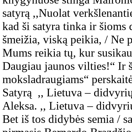
satyrą ,,Nuolat verkšlenanti
kad ši satyra tinka ir šioms 
šmeižia, viską peikia, / Ne 
Mums reikia tų, kur susikau
Daugiau jaunos vilties!“ Ir 
moksladraugiams“ perskaitė
Satyrą ,, Lietuva – didvyri
Aleksa. ,, Lietuva – didvyr
Bet iš tos didybės semia / s