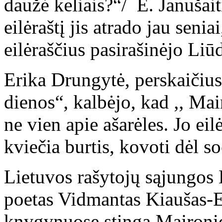
daužė keliais?“/ E. Janušai
eilėraštį jis atrado jau senia
eilėraščius pasirašinėjo Liū
Erika Drungytė, perskaičiusi
dienos“, kalbėjo, kad ,, Mai
ne vien apie ašarėles. Jo eilė
kviečia burtis, kovoti dėl 
Lietuvos rašytojų sąjungos
poetas Vidmantas Kiaušas-E
knygynuose stinga Maironio