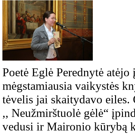
Poetė Eglė Perednytė atėjo 
mėgstamiausia vaikystės knyg
tėvelis jai skaitydavo eiles
,, Neužmirštuolė gėlė“ įpin
vedusi ir Maironio kūrybą 