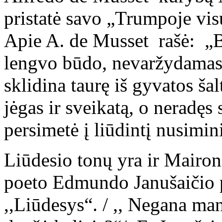
pristatė savo „Trumpoje visuo
Apie A. de Musset rašė: „
lengvo būdo, nevaržydamas 
sklidina taurę iš gyvatos ša
jėgas ir sveikatą, o neradęs
persimetė į liūdintį nusimi
Liūdesio tonų yra ir Maironi
poeto Edmundo Janušaičio pe
,,Liūdesys“. / ,, Negana man