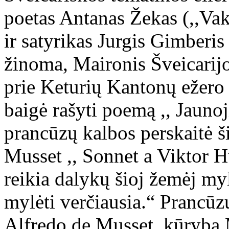
poetas Antanas Žekas (,,Vak
ir satyrikas Jurgis Gimberis
žinoma, Maironis Šveicarijo
prie Keturių Kantonų ežero 
baigė rašyti poemą ,, Jauno
prancūzų kalbos perskaitė š
Musset ,, Sonnet a Viktor H
reikia dalykų šioj žemėj my
mylėti verčiausia.“ Prancūz
Alfredo de Musset kūrybą M