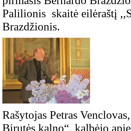
pirmasis Bernardo Brazdžion
Palilionis skaitė eilėraštį 
Brazdžionis.
Rašytojas Petras Venclovas,
Birutės kalno“, kalbėjo apie