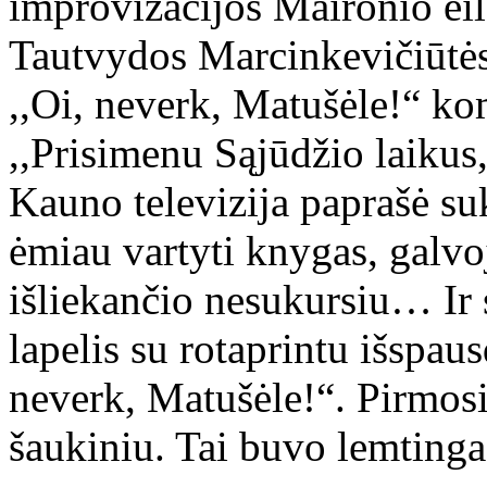
improvizacijos Maironio ei
Tautvydos Marcinkevičiūtės j
,,Oi, neverk, Matušėle!“ ko
,,Prisimenu Sąjūdžio laikus
Kauno televizija paprašė su
ėmiau vartyti knygas, galvoj
išliekančio nesukursiu… Ir s
lapelis su rotaprintu išspau
neverk, Matušėle!“. Pirmosio
šaukiniu. Tai buvo lemting