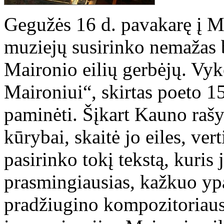
Gegužės 16 d. pavakarę į Ma
muziejų susirinko nemažas 
Maironio eilių gerbėjų. Vyk
Maironiui“, skirtas poeto
paminėti. Šįkart Kauno rašy
kūrybai, skaitė jo eiles, ve
pasirinko tokį tekstą, kuris 
prasmingiausias, kažkuo ypa
pradžiugino kompozitoriaus