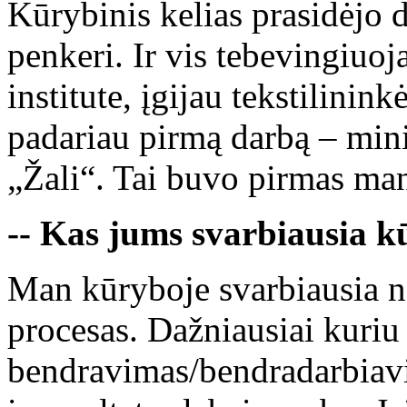
Kūrybinis kelias prasidėjo 
penkeri. Ir vis tebevingiuoj
institute, įgijau tekstilinin
padariau pirmą darbą – mini
„Žali“. Tai buvo pirmas mano
-- Kas jums svarbiausia k
Man kūryboje svarbiausia ne 
procesas. Dažniausiai kuriu
bendravimas/bendradarbiavim