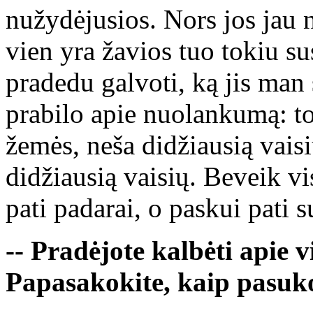
nužydėjusios. Nors jos jau n
vien yra žavios tuo tokiu s
pradedu galvoti, ką jis man
prabilo apie nuolankumą: tos
žemės, neša didžiausią vais
didžiausią vaisių. Beveik vi
pati padarai, o paskui pati s
-- Pradėjote kalbėti apie 
Papasakokite, kaip pasuko