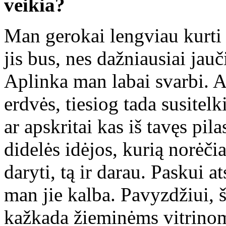
veikia?
Man gerokai lengviau kurti 
jis bus, nes dažniausiai jauč
Aplinka man labai svarbi. Ai
erdvės, tiesiog tada susitelk
ar apskritai kas iš tavęs pi
didelės idėjos, kurią norėčiau
daryti, tą ir darau. Paskui at
man jie kalba. Pavyzdžiui,
kažkada žieminėms vitrinoms