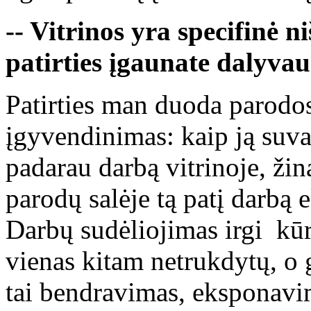
-- Vitrinos yra specifinė ni
patirties įgaunate dalyv
Patirties man duoda parodo
įgyvendinimas: kaip ją suva
padarau darbą vitrinoje, žina
parodų salėje tą patį darbą e
Darbų sudėliojimas irgi kūr
vienas kitam netrukdytų, o g
tai bendravimas, eksponavi