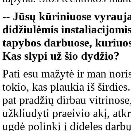
-- Jūsų kūriniuose vyrauj
didžiulėmis instaliacijomis
tapybos darbuose, kuriuose
Kas slypi už šio dydžio?
Pati esu mažytė ir man noris
tokio, kas plaukia iš širdies
pat pradžių dirbau vitrinose,
užkliudyti praeivio akį, atk
ugdė polinkį į dideles darbų