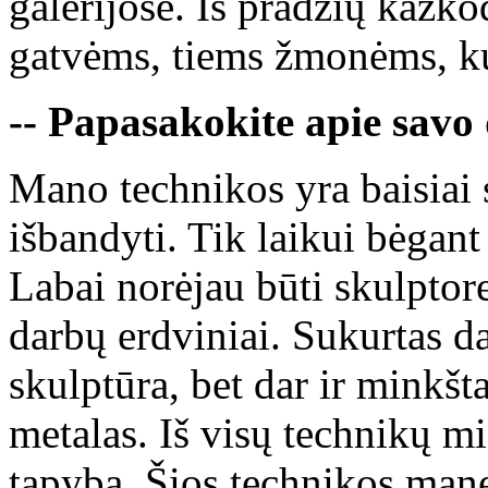
galerijose. Iš pradžių kažk
gatvėms, tiems žmonėms, ku
-- Papasakokite apie savo
Mano technikos yra baisiai 
išbandyti. Tik laikui bėgant
Labai norėjau būti skulpto
darbų erdviniai. Sukurtas d
skulptūra, bet dar ir minkšt
metalas. Iš visų technikų mi
tapyba. Šios technikos mane