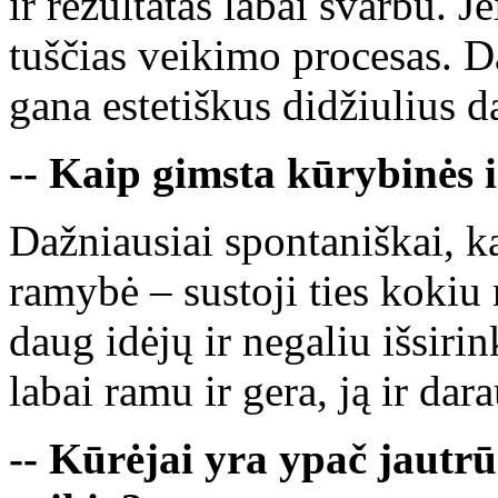
ir rezultatas labai svarbu. J
tuščias veikimo procesas. D
gana estetiškus didžiulius d
-- Kaip gimsta kūrybinės 
Dažniausiai spontaniškai, ka
ramybė – sustoji ties kokiu
daug idėjų ir negaliu išsirin
labai ramu ir gera, ją ir dara
-- Kūrėjai yra ypač jautrūs