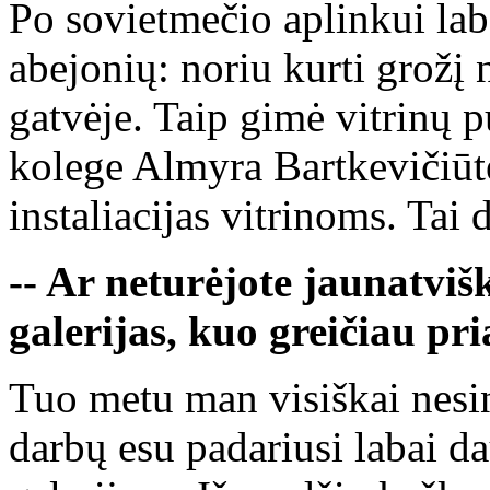
Po sovietmečio aplinkui lab
abejonių: noriu kurti grožį 
gatvėje. Taip gimė vitrinų p
kolege Almyra Bartkevičiūt
instaliacijas vitrinoms. Tai d
-- Ar neturėjote jaunatviš
galerijas, kuo greičiau pr
Tuo metu man visiškai nesino
darbų esu padariusi labai da