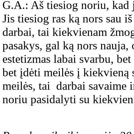
G.A.: Aš tiesiog noriu, kad j
Jis tiesiog ras ką nors sau i
darbai, tai kiekvienam žmogu
pasakys, gal ką nors nauja, 
estetizmas labai svarbu, bet 
bet įdėti meilės į kiekvieną
meilės, tai darbai savaime 
noriu pasidalyti su kiekvie