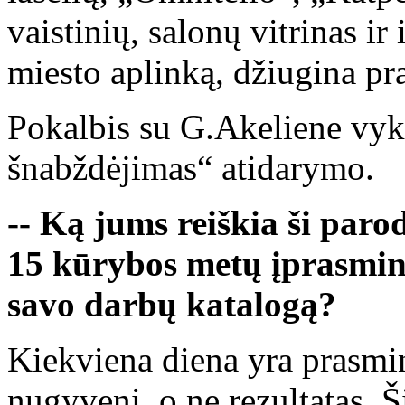
vaistinių, salonų vitrinas ir
miesto aplinką, džiugina pra
Pokalbis su G.Akeliene vyk
šnabždėjimas“ atidarymo.
-- Ką jums reiškia ši paro
15 kūrybos metų įprasmini
savo darbų katalogą?
Kiekviena diena yra prasmin
nugyveni, o ne rezultatas. Š