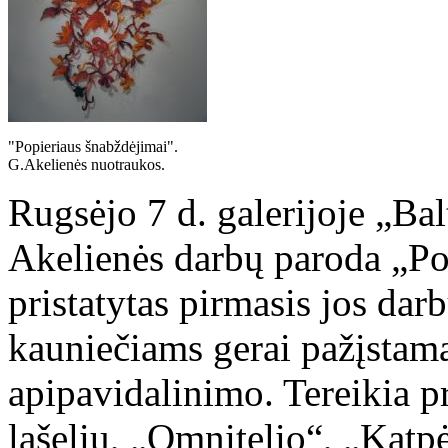
"Popieriaus šnabždėjimai".
G.Akelienės nuotraukos.
Rugsėjo 7 d. galerijoje „Bal
Akelienės darbų paroda „Po
pristatytas pirmasis jos dar
kauniečiams gerai pažįstama 
apipavidalinimo. Tereikia p
lašelių, „Omnitelio“, „Katp