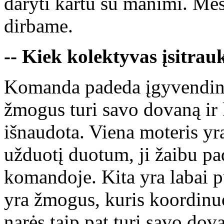
daryti kartu su manimi. Mes
dirbame.
-- Kiek kolektyvas įsitrau
Komanda padeda įgyvendint
žmogus turi savo dovaną ir 
išnaudota. Viena moteris yra
užduotį duotum, ji žaibu pad
komandoje. Kita yra labai 
yra žmogus, kuris koordinu
narės taip pat turi savo dov