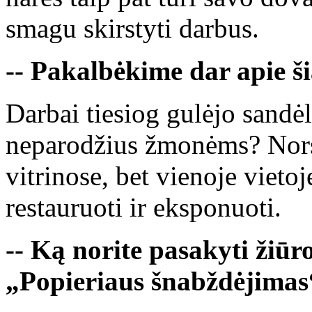
smagu skirstyti darbus.
-- Pakalbėkime dar apie š
Darbai tiesiog gulėjo sandėl
neparodžius žmonėms? Nors
vitrinose, bet vienoje vieto
restauruoti ir eksponuoti.
-- Ką norite pasakyti žiūro
„Popieriaus šnabždėjimas