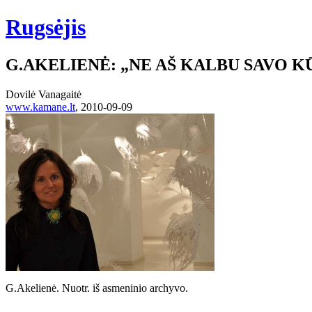
Rugsėjis
G.AKELIENĖ: „NE AŠ KALBU SAVO K
Dovilė Vanagaitė
www.kamane.lt
, 2010-09-09
G.Akelienė. Nuotr. iš asmeninio archyvo.