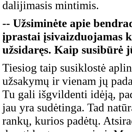
dalijimasis mintimis.
-- Užsiminėte apie bendr
įprastai įsivaizduojamas 
užsidaręs. Kaip susibūrė 
Tiesiog taip susiklostė apl
užsakymų ir vienam jų pada
Tu gali išgvildenti idėją, p
jau yra sudėtinga. Tad natūra
rankų, kurios padėtų. Atsir