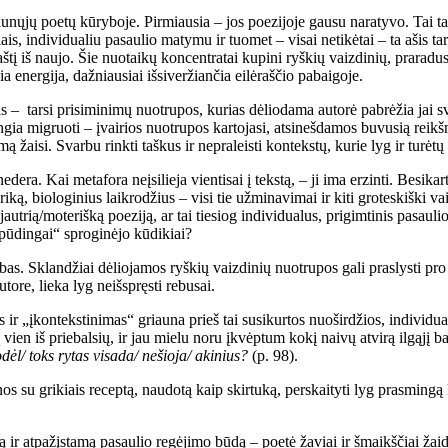
 jaunųjų poetų kūryboje. Pirmiausia – jos poezijoje gausu naratyvo. Tai t
is, individualiu pasaulio matymu ir tuomet – visai netikėtai – ta ašis t
tį iš naujo. Šie nuotaikų koncentratai kupini ryškių vaizdinių, praradus
a energija, dažniausiai išsiveržiančia eilėraščio pabaigoje.
as – tarsi prisiminimų nuotrupos, kurias dėliodama autorė pabrėžia jai s
ngia migruoti – įvairios nuotrupos kartojasi, atsinešdamos buvusią reikš
mą žaisi. Svarbu rinkti taškus ir nepraleisti kontekstų, kurie lyg ir turėt
dera. Kai metafora neįsilieja vientisai į tekstą, – ji ima erzinti. Besika
ą, biologinius laikrodžius – visi tie užminavimai ir kiti groteskiški vai
ą jautrią/moterišką poeziją, ar tai tiesiog individualus, prigimtinis pasaul
pūdingai“ sproginėjo kūdikiai?
as. Sklandžiai dėliojamos ryškių vaizdinių nuotrupos gali praslysti pro 
tore, lieka lyg neišspręsti rebusai.
as ir „įkontekstinimas“ griauna prieš tai susikurtos nuoširdžios, individu
ą vien iš priebalsių, ir jau mielu noru įkvėptum kokį naivų atvirą ilgąjį ba
kodėl/ toks rytas visada/ nešioja/ akinius?
(p. 98).
enos su grikiais receptą, naudotą kaip skirtuką, perskaityti lyg prasmingą 
savitą ir atpažįstamą pasaulio regėjimo būdą – poetė žaviai ir šmaikščiai 