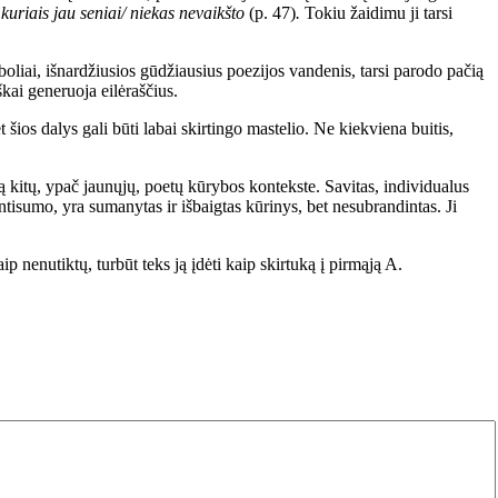
 kuriais jau seniai/ niekas nevaikšto
(p. 47)
.
Tokiu žaidimu ji tarsi
oliai, išnardžiusios gūdžiausius poezijos vandenis, tarsi parodo pačią
kai generuoja eilėraščius.
 šios dalys gali būti labai skirtingo mastelio. Ne kiekviena buitis,
mą kitų, ypač jaunųjų, poetų kūrybos kontekste. Savitas, individualus
isumo, yra sumanytas ir išbaigtas kūrinys, bet nesubrandintas. Ji
p nenutiktų, turbūt teks ją įdėti kaip skirtuką į pirmąją A.