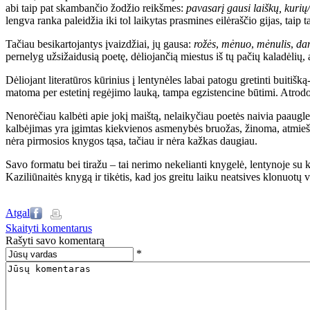
abi taip pat skambančio žodžio reikšmes:
pavasarį gausi laiškų, kurių
lengva ranka paleidžia iki tol laikytas prasmines eilėraščio gijas, taip
Tačiau besikartojantys įvaizdžiai, jų gausa:
rožės
,
mėnuo
,
mėnulis
,
da
pernelyg užsižaidusią poetę, dėliojančią miestus iš tų pačių kaladėlių
Dėliojant literatūros kūrinius į lentynėles labai patogu gretinti buitiš
matoma per estetinį regėjimo lauką, tampa egzistencine būtimi. Atrodo,
Nenorėčiau kalbėti apie jokį maištą, nelaikyčiau poetės naivia paaugle
kalbėjimas yra įgimtas kiekvienos asmenybės bruožas, žinoma, atmiešta
nėra pirmosios knygos tąsa, tačiau ir nėra kažkas daugiau.
Savo formatu bei tiražu – tai nerimo nekelianti knygelė, lentynoje su ki
Kaziliūnaitės knygą ir tikėtis, kad jos greitu laiku neatsives klonuotų 
Atgal
Skaityti komentarus
Rašyti savo komentarą
*