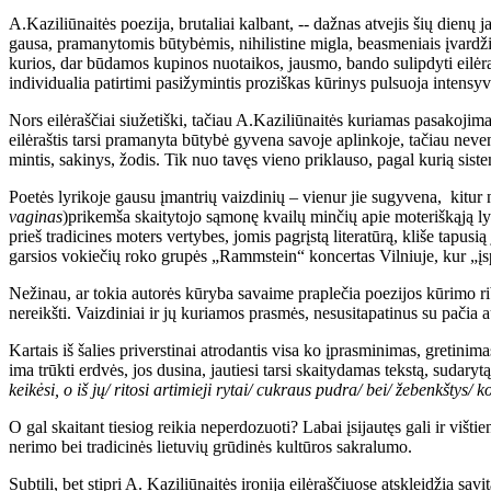
A.Kaziliūnaitės poezija, brutaliai kalbant, -- dažnas atvejis šių dienų
gausa, pramanytomis būtybėmis, nihilistine migla, beasmeniais įvardžia
kurios, dar būdamos kupinos nuotaikos, jausmo, bando sulipdyti eilėraš
individualia patirtimi pasižymintis proziškas kūrinys pulsuoja intensyvi
Nors eilėraščiai siužetiški, tačiau A.Kaziliūnaitės kuriamas pasakojim
eilėraštis tarsi pramanyta būtybė gyvena savoje aplinkoje, tačiau neve
mintis, sakinys, žodis. Tik nuo tavęs vieno priklauso, pagal kurią siste
Poetės lyrikoje gausu įmantrių vaizdinių – vienur jie sugyvena, kitur ne
vaginas
)prikemša skaitytojo sąmonę kvailų minčių apie moteriškąją lyrik
prieš tradicines moters vertybes, jomis pagrįstą literatūrą, kliše tapusi
garsios vokiečių roko grupės „Rammstein“ koncertas Vilniuje, kur „įs
Nežinau, ar tokia autorės kūryba savaime praplečia poezijos kūrimo rib
nereikšti. Vaizdiniai ir jų kuriamos prasmės, nesusitapatinus su pačia au
Kartais iš šalies priverstinai atrodantis visa ko įprasminimas, gretinim
ima trūkti erdvės, jos dusina, jautiesi tarsi skaitydamas tekstą, sudaryt
keikėsi, o iš jų/ ritosi artimieji rytai/ cukraus pudra/ bei/ žebenkštys/ 
O gal skaitant tiesiog reikia neperdozuoti? Labai įsijautęs gali ir višti
nerimo bei tradicinės lietuvių grūdinės kultūros sakralumo.
Subtili, bet stipri A. Kaziliūnaitės ironija eilėraščiuose atskleidžia 