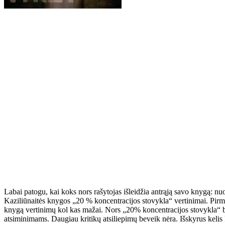
Labai patogu, kai koks nors rašytojas išleidžia antrąją savo knygą: nu
Kaziliūnaitės knygos „20 % koncentracijos stovykla“ vertinimai. Pirmoj
knygą vertinimų kol kas mažai. Nors „20% koncentracijos stovykla“ bu
atsiminimams. Daugiau kritikų atsiliepimų beveik nėra. Išskyrus keli