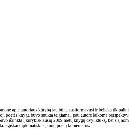
omonė apie autoriaus kūrybą jau būna susiformavusi ir belieka tik palink
i poetės knyga buvo sutikta teigiamai, pati autorė laikoma perspektyvia
vo išrinkta į kūrybiškiausių 2009 metų knygų dvyliktuką, bet šią nomi
s kolegiškai diplomatiškus jaunų poetų komentarus.