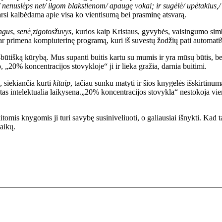
/ nenuslėps net/ ilgom blakstienom/ apaugę vokai; ir sugėlė/ upėtakius,/
 tarsi kalbėdama apie visa ko vientisumą bei prasminę atsvarą.
ngus
,
senė,
zigotos
žuvys
, kurios kaip Kristaus, gyvybės, vaisingumo simb
, ar primena kompiuterinę programą, kuri iš suvestų žodžių pati automatiš
ką-būtišką kūrybą. Mus supanti buitis kartu su mumis ir yra mūsų būtis, bet
 „20% koncentracijos stovykloje“ ji ir lieka gražia, darnia buitimi.
, siekiančia kurti
kitaip
, tačiau sunku matyti ir šios knygelės išskirtinu
s intelektualia laikysena.„20% koncentracijos stovykla“ nestokoja vient
tomis knygomis ji turi savybę susiniveliuoti, o galiausiai išnykti. Kad tai
vaikų.