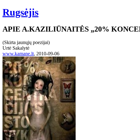
Rugsėjis
APIE A.KAZILIŪNAITĖS „20% KONC
(Skirta jaunųjų poezijai)
Urtė Sakalytė
www.kamane.lt
, 2010-09-06