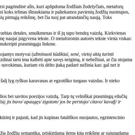
arsi pagrindinė ašis, kuri aplipdoma žodžiais žodelyčiais, metaforų
arsi koks iešmas ištraukiama ir paliekamos pavienių žodžių nuotrupos,
ių pirmąją reikšmę, bet čia tuoj pat atrandančių naują. Toks
varbias detales, smulkmenas ir iš jų tapo bendrą vaizdą. Kiekvienas
mę naujai įsigyvena tekste. O metaforomis autorės tekste virsta viskas:
ų nukreipti prasmingąja linkme.
rtojantys motyvai (
užminuoti kūdikiai, senė, vietoj akių turinti
zdinai tarsi ima kalbėti apie savęs neigimą, ir nebežinai, ar čia stojama
io suvokimas, kuriam vis dėlto įtaką padarė nežinia kas: gal net ir
šalį lyg ryškus karavanas ar egzotiško turgaus vaizdas. Ir nieko
alios bei savitos poezijos vaizdą. Tarp tų velniškai prasmingų eilučių
lsį:
jis buvo/ apaugęs/ zigotom/ jos be perstojo/ citavo/ kavafį/ ir
kūrinį ir pajusti, kad jis kupinas fatališkos nuojautos, egzistencinio
žaidžia žodžių semantika, priskirdama jiems kitą reikšmę ar sujungdama