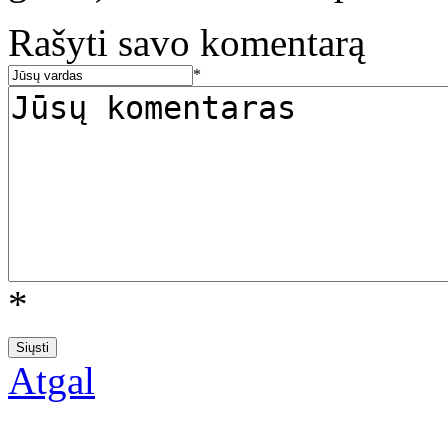
Rašyti savo komentarą
*
*
Atgal