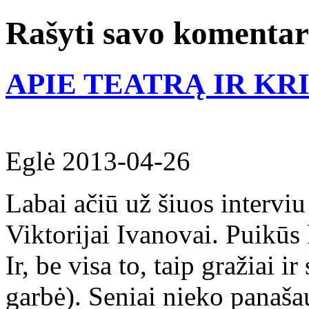
Rašyti savo komenta
APIE TEATRĄ IR KRI
Eglė
2013-04-26
Labai ačiū už šiuos interviu 
Viktorijai Ivanovai. Puikūs 
Ir, be visa to, taip gražiai i
garbė). Seniai nieko panaša