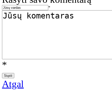
*
*
Atgal