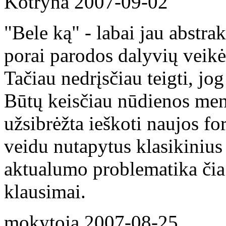
Kotryna
2007-09-02
"Bele ką" - labai jau abstra
porai parodos dalyvių veikė
Tačiau nedrįsčiau teigti, jo
Būtų keisčiau nūdienos men
užsibrėžta ieškoti naujos fo
veidu nutapytus klasikinius
aktualumo problematika čia
klausimai.
mokytoja
2007-08-25