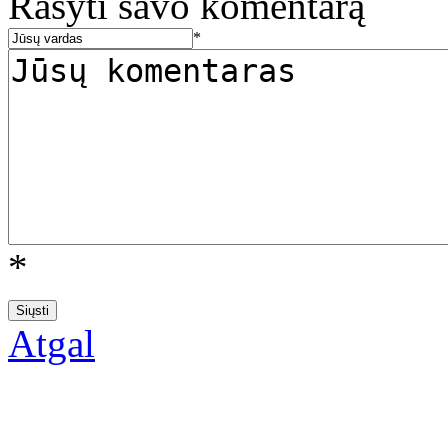
Rašyti savo komentarą
*
*
Atgal