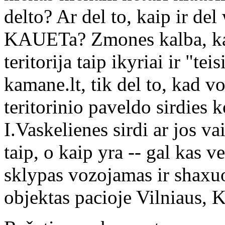
delto? Ar del to, kaip ir de
KAUETa? Zmones kalba, kad
teritorija taip ikyriai ir "t
kamane.lt, tik del to, kad v
teritorinio paveldo sirdies 
I.Vaskelienes sirdi ar jos v
taip, o kaip yra -- gal kas v
sklypas vozojamas ir shaxu
objektas pacioje Vilniaus, K