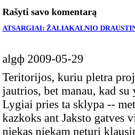
Rašyti savo komentarą
ATSARGIAI: ŽALIAKALNIO DRAUSTIN
algф
2009-05-29
Teritorijos, kuriu pletra pro
jautrios, bet manau, kad su 
Lygiai pries ta sklypa -- met
kazkoks ant Jaksto gatves vi
niekas niekam neturi klausi