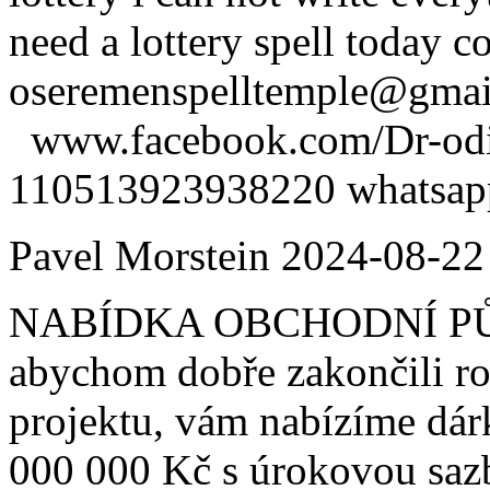
need a lottery spell today c
oseremenspelltemple@gm
www.facebook.com/Dr-odio
110513923938220 whatsa
Pavel Morstein
2024-08-22
NABÍDKA OBCHODNÍ PŮJČ
abychom dobře zakončili ro
projektu, vám nabízíme dá
000 000 Kč s úrokovou saz