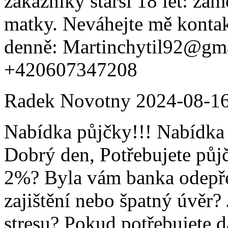
zákazníky starší 18 let: za
matky. Neváhejte mě kontak
denně: Martinchytil92@gm
+420607347208
Radek Novotny
2024-08-1
Nabídka půjčky!!! Nabídka 
Dobrý den, Potřebujete půj
2%? Byla vám banka odepře
zajištění nebo špatný úvěr?
stresu? Pokud potřebujete d