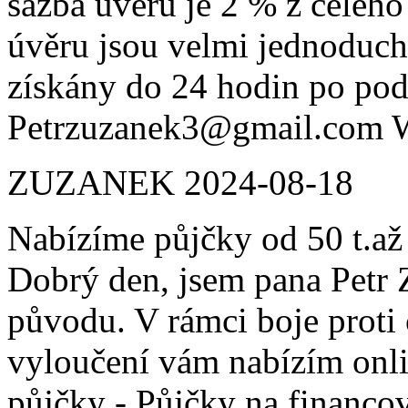
sazba úvěru je 2 % z celéh
úvěru jsou velmi jednoduc
získány do 24 hodin po pod
Petrzuzanek3@gmail.com 
ZUZANEK
2024-08-18
Nabízíme půjčky od 50 t.až
Dobrý den, jsem pana Petr 
původu. V rámci boje prot
vyloučení vám nabízím onli
půjčky - Půjčky na financo