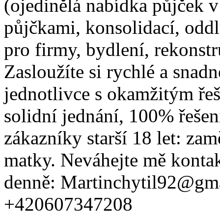
(ojedinělá nabídka půjček 
půjčkami, konsolidací, odd
pro firmy, bydlení, rekonst
Zasloužíte si rychlé a snadn
jednotlivce s okamžitým ře
solidní jednání, 100% řeše
zákazníky starší 18 let: za
matky. Neváhejte mě kontak
denně: Martinchytil92@gm
+420607347208