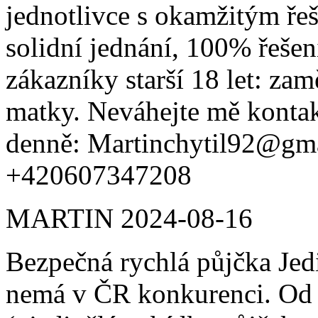
jednotlivce s okamžitým ře
solidní jednání, 100% řeše
zákazníky starší 18 let: za
matky. Neváhejte mě kontak
denně: Martinchytil92@gm
+420607347208
MARTIN
2024-08-16
Bezpečná rychlá půjčka Jed
nemá v ČR konkurenci. Od