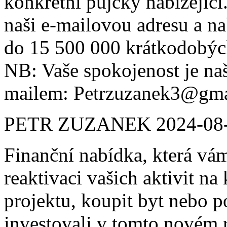
konkrétní půjčky nabízejíc
naši e-mailovou adresu a n
do 15 500 000 krátkodobýc
NB: Vaše spokojenost je n
mailem: Petrzuzanek3@gma
PETR ZUZANEK
2024-08
Finanční nabídka, která vá
reaktivaci vašich aktivit na 
projektu, koupit byt nebo po
investovali v tomto novém r