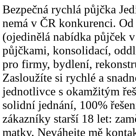
Bezpečná rychlá půjčka Jed
nemá v ČR konkurenci. Od
(ojedinělá nabídka půjček 
půjčkami, konsolidací, odd
pro firmy, bydlení, rekonst
Zasloužíte si rychlé a snadn
jednotlivce s okamžitým ře
solidní jednání, 100% řeše
zákazníky starší 18 let: za
matky. Neváhejte mě kontak