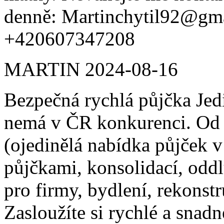
denně: Martinchytil92@gm
+420607347208
MARTIN
2024-08-16
Bezpečná rychlá půjčka Jed
nemá v ČR konkurenci. Od
(ojedinělá nabídka půjček 
půjčkami, konsolidací, odd
pro firmy, bydlení, rekonst
Zasloužíte si rychlé a snadn