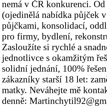
nemá v ČR konkurenci. Od
(ojedinělá nabídka půjček 
půjčkami, konsolidací, odd
pro firmy, bydlení, rekonst
Zasloužíte si rychlé a snadn
jednotlivce s okamžitým ře
solidní jednání, 100% řeše
zákazníky starší 18 let: za
matky. Neváhejte mě kontak
denně: Martinchytil92@gm