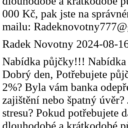
dlouhodobé a krátkodobé p
000 Kč, pak jste na správné
mailu: Radeknovotny777@
Radek Novotny
2024-08-1
Nabídka půjčky!!! Nabídka 
Dobrý den, Potřebujete půj
2%? Byla vám banka odepře
zajištění nebo špatný úvěr?
stresu? Pokud potřebujete d
dlouhodobé a krátkodobé p