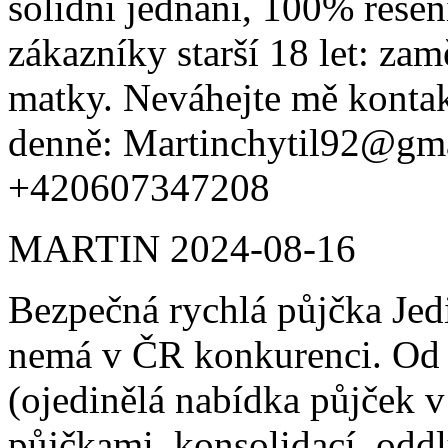
solidní jednání, 100% řeše
zákazníky starší 18 let: za
matky. Neváhejte mě kontak
denně: Martinchytil92@gm
+420607347208
MARTIN
2024-08-16
Bezpečná rychlá půjčka Jed
nemá v ČR konkurenci. Od
(ojedinělá nabídka půjček 
půjčkami, konsolidací, odd