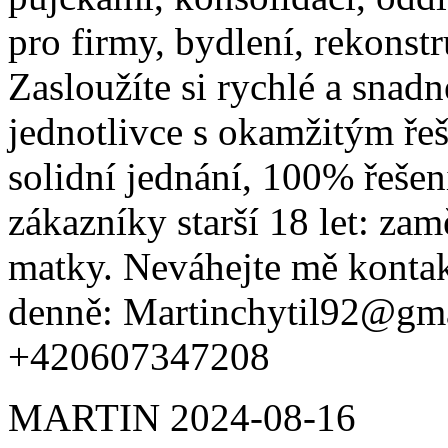
pro firmy, bydlení, rekonst
Zasloužíte si rychlé a snadn
jednotlivce s okamžitým ře
solidní jednání, 100% řeše
zákazníky starší 18 let: za
matky. Neváhejte mě kontak
denně: Martinchytil92@gm
+420607347208
MARTIN
2024-08-16