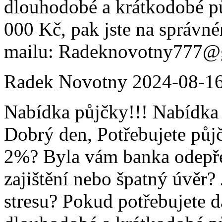
dlouhodobé a krátkodobé p
000 Kč, pak jste na správné
mailu: Radeknovotny777@
Radek Novotny
2024-08-1
Nabídka půjčky!!! Nabídka 
Dobrý den, Potřebujete půj
2%? Byla vám banka odepře
zajištění nebo špatný úvěr?
stresu? Pokud potřebujete d