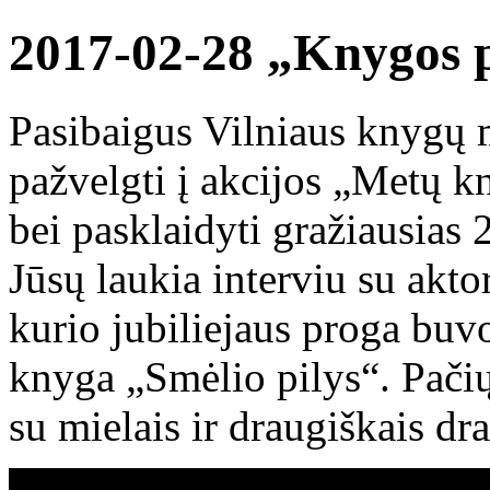
2017-02-28 „Knygos 
Pasibaigus Vilniaus knygų m
pažvelgti į akcijos „Metų 
bei pasklaidyti gražiausias 
Jūsų laukia interviu su ak
kurio jubiliejaus proga buv
knyga „Smėlio pilys“. Pačių
su mielais ir draugiškais dr