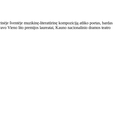
nėje šventėje muzikinę-literatūrinę kompoziciją atliko poetas, bardas
yvavo Vieno lito premijos laureatai, Kauno nacionalinio dramos teatro