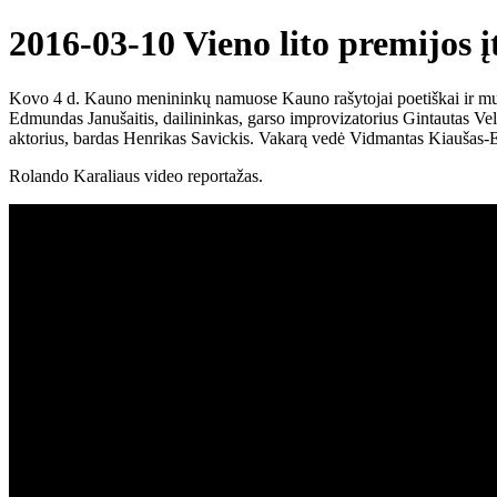
2016-03-10 Vieno lito premijos į
Kovo 4 d. Kauno menininkų namuose Kauno rašytojai poetiškai ir muzika
Edmundas Janušaitis, dailininkas, garso improvizatorius Gintautas Vely
aktorius, bardas Henrikas Savickis. Vakarą vedė Vidmantas Kiaušas-El
Rolando Karaliaus video reportažas.