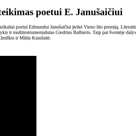
teikimas poetui E. Janušaičiui
liai poetui Edmundui Janušaičiui įteikė Vieno lito premiją. Literatūri
kis ir multiinstrumentalistas Giedrius Balbieris. Taip pat šventėje dal
miškis ir Milda Kiaušaitė.