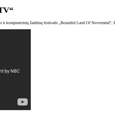
 TV“
jos ir kompiuterinių žaidimų festivalis „Beautiful Land Of Nevermind“, 