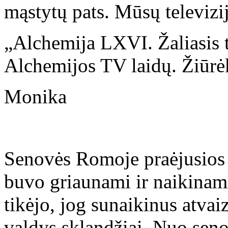
mąstytų pats. Mūsų televizij
„Alchemija LXVI. Žaliasis t
Alchemijos TV laidų. Žiūrėki
Monika
Senovės Romoje praėjusios
buvo griaunami ir naikinami
tikėjo, jog sunaikinus atvai
valdys sklandžiai. Nuo seno