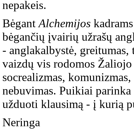
nepakeis.
Bėgant
Alchemijos
kadrams a
bėgančių įvairių užrašų ang
- anglakalbystė, greitumas, t
vaizdų vis rodomos Žaliojo t
socrealizmas, komunizmas, š
nebuvimas. Puikiai parinka 
užduoti klausimą - į kurią 
Neringa