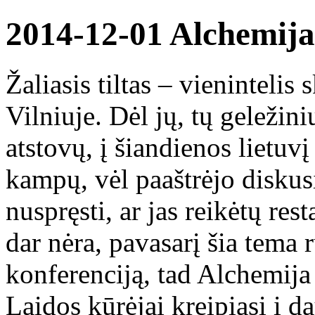
2014-12-01 Alchemija 
Žaliasis tiltas – vienintelis
Vilniuje. Dėl jų, tų geleži
atstovų, į šiandienos lietuvį
kampų, vėl paaštrėjo diskusi
nuspręsti, ar jas reikėtų res
dar nėra, pavasarį šia tema 
konferenciją, tad Alchemij
Laidos kūrėjai kreipiasi į d