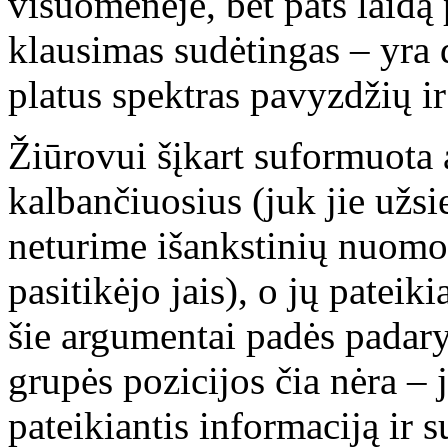
visuomenėje, bet pats laidą
klausimas sudėtingas – yra 
platus spektras pavyzdžių i
Žiūrovui šįkart suformuota a
kalbančiuosius (juk jie užsi
neturime išankstinių nuomo
pasitikėjo jais), o jų patei
šie argumentai padės padar
grupės pozicijos čia nėra – j
pateikiantis informaciją ir s