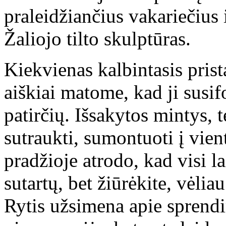
praleidžiančius vakariečius 
Žaliojo tilto skulptūras.
Kiekvienas kalbintasis pri
aiškiai matome, kad ji sus
patirčių. Išsakytos mintys, t
sutraukti, sumontuoti į vie
pradžioje atrodo, kad visi l
sutartų, bet žiūrėkite, vėlia
Rytis užsimena apie spren