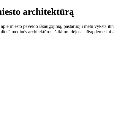
iesto architektūrą
 apie miesto paveldo išsaugojimą, pastaruoju metu vyksta itin
alios" medinės architektūros išlikimo idėjos". Jūsų dėmesiui -