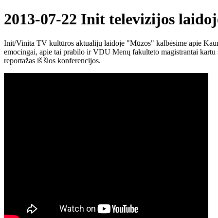
2013-07-22 Init televizijos lai
Init/Vinita TV kultūros aktualijų laidoje "Mūzos" kalbėsime apie Kaun
emocingai, apie tai prabilo ir VDU Menų fakulteto magistrantai kartu s
reportažas iš šios konferencijos.