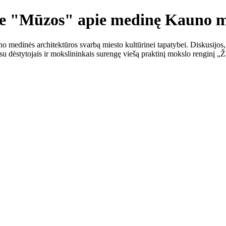
doje "Mūzos" apie medinę Kauno m
o medinės architektūros svarbą miesto kultūrinei tapatybei. Diskusijos,
u dėstytojais ir mokslininkais surengę viešą praktinį mokslo renginį „Ž