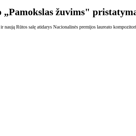
io „Pamokslas žuvims" pristatym
 ir naują Rūtos salę atidarys Nacionalinės premijos laureato kompozit