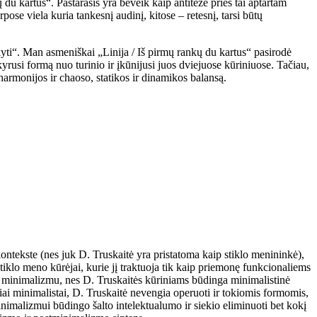
u kartus“. Pastarasis yra beveik kaip antitezė prieš tai aptartam
rpose viela kuria tankesnį audinį, kitose – retesnį, tarsi būtų
akyti“. Man asmeniškai „Linija / Iš pirmų rankų du kartus“ pasirodė
kyrusi formą nuo turinio ir įkūnijusi juos dviejuose kūriniuose. Tačiau,
 harmonijos ir chaoso, statikos ir dinamikos balansą.
ontekste (nes juk D. Truskaitė yra pristatoma kaip stiklo menininkė),
stiklo meno kūrėjai, kurie jį traktuoja tik kaip priemonę funkcionaliems
su minimalizmu, nes D. Truskaitės kūriniams būdinga minimalistinė
iai minimalistai, D. Truskaitė nevengia operuoti ir tokiomis formomis,
minimalizmui būdingo šalto intelektualumo ir siekio eliminuoti bet kokį