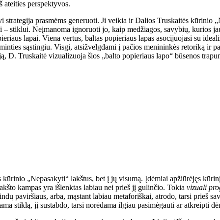
š ateities perspektyvos.
strategija prasmėms generuoti. Ji veikia ir Dalios Truskaitės kūrinio „
i – stiklui. Neįmanoma ignoruoti jo, kaip medžiagos, savybių, kurios j
pieriaus lapai. Viena vertus, baltas popieriaus lapas asocijuojasi su idea
nties sąstingiu. Visgi, atsižvelgdami į pačios menininkės retoriką ir pa
ją, D. Truskaitė vizualizuoja šios „balto popieriaus lapo“ būsenos trapu
s kūrinio „Nepasakyti“ lakštus, bet į jų visumą. Įdėmiai apžiūrėjęs kūrin
lakšto kampas yra išlenktas labiau nei prieš jį gulinčio. Tokia
vizuali pro
indų paviršiaus, arba, mąstant labiau metaforiškai, atrodo, tarsi prieš 
dama stiklą, jį sustabdo, tarsi norėdama ilgiau pasimėgauti ar atkreipti dė