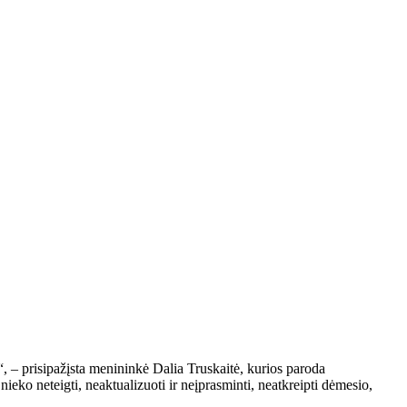
“, – prisipažįsta menininkė Dalia Truskaitė, kurios paroda
o neteigti, neaktualizuoti ir neįprasminti, neatkreipti dėmesio,