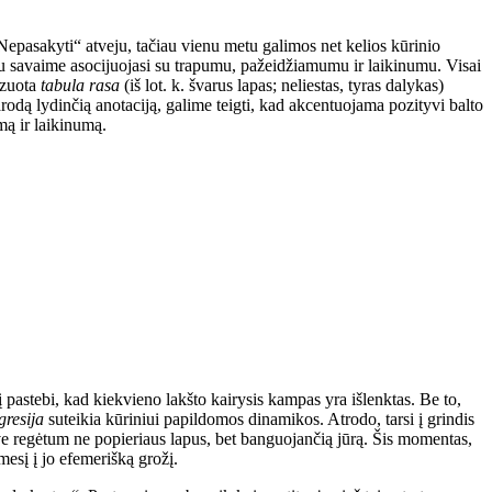
Nepasakyti“ atveju, tačiau vienu metu galimos net kelios kūrinio
au savaime asocijuojasi su trapumu, pažeidžiamumu ir laikinumu. Visai
lizuota
tabula rasa
(iš lot. k. švarus lapas; neliestas, tyras dalykas)
rodą lydinčią anotaciją, galime teigti, kad akcentuojama pozityvi balto
mą ir laikinumą.
į pastebi, kad kiekvieno lakšto kairysis kampas yra išlenktas. Be to,
gresija
suteikia kūriniui papildomos dinamikos. Atrodo, tarsi į grindis
save regėtum ne popieriaus lapus, bet banguojančią jūrą. Šis momentas,
mesį į jo efemerišką grožį.