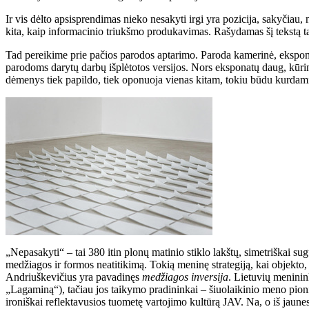
Ir vis dėlto apsisprendimas nieko nesakyti irgi yra pozicija, sakyčiau,
kita, kaip informacinio triukšmo produkavimas. Rašydamas šį tekstą ta
Tad pereikime prie pačios parodos aptarimo. Paroda kamerinė, ekspon
parodoms darytų darbų išplėtotos versijos. Nors eksponatų daug, kūrinia
dėmenys tiek papildo, tiek oponuoja vienas kitam, tokiu būdu kurdami s
„Nepasakyti“ – tai 380 itin plonų matinio stiklo lakštų, simetriškai su
medžiagos ir formos neatitikimą. Tokią meninę strategiją, kai objekto
Andriuškevičius yra pavadinęs
medžiagos inversija
. Lietuvių meninin
„Lagaminą“), tačiau jos taikymo pradininkai – šiuolaikinio meno pion
ironiškai reflektavusios tuometę vartojimo kultūrą JAV. Na, o iš jaune