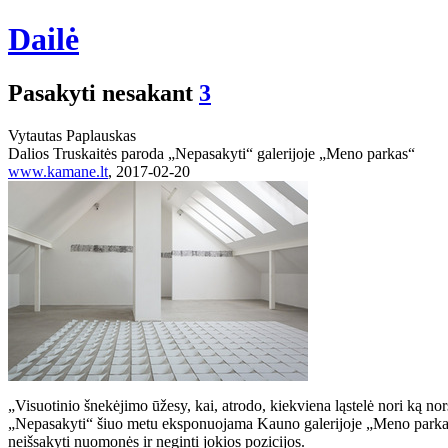
Dailė
Pasakyti nesakant
3
Vytautas Paplauskas
Dalios Truskaitės paroda „Nepasakyti“ galerijoje „Meno parkas“
www.kamane.lt
, 2017-02-20
„Visuotinio šnekėjimo ūžesy, kai, atrodo, kiekviena ląstelė nori ką no
„Nepasakyti“ šiuo metu eksponuojama Kauno galerijoje „Meno parkas“. 
neišsakyti nuomonės ir neginti jokios pozicijos.