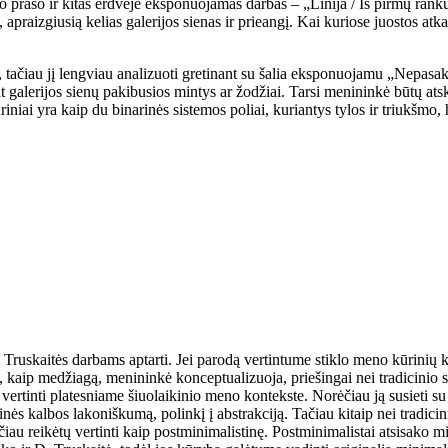
rašo ir kitas erdvėje eksponuojamas darbas – „Linija / Iš pirmų rankų d
 apraizgiusią kelias galerijos sienas ir prieangį. Kai kuriose juostos atka
nys, tačiau jį lengviau analizuoti gretinant su šalia eksponuojamu „Nepas
nt galerijos sienų pakibusios mintys ar žodžiai. Tarsi menininkė būtų ats
ūriniai yra kaip du binarinės sistemos poliai, kuriantys tylos ir triukšmo,
Truskaitės darbams aptarti. Jei parodą vertintume stiklo meno kūrinių k
lą, kaip medžiagą, menininkė konceptualizuoja, priešingai nei tradicinio 
 vertinti platesniame šiuolaikinio meno kontekste. Norėčiau ją susieti 
s kalbos lakoniškumą, polinkį į abstrakciją. Tačiau kitaip nei tradicin
čiau reikėtų vertinti kaip postminimalistinę. Postminimalistai atsisako 