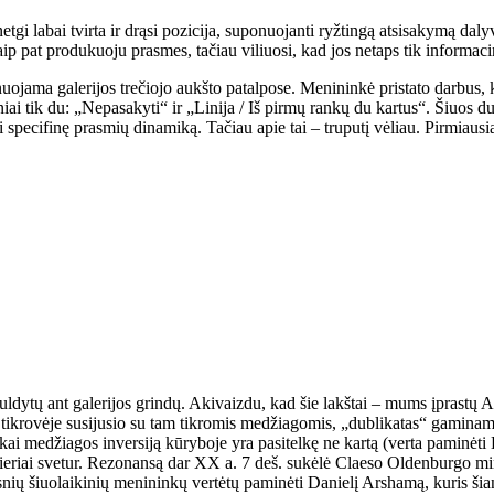
 netgi labai tvirta ir drąsi pozicija, suponuojanti ryžtingą atsisakymą d
ip pat produkuoju prasmes, tačiau viliuosi, kad jos netaps tik informaci
uojama galerijos trečiojo aukšto patalpose. Menininkė pristato darbus,
i tik du: „Nepasakyti“ ir „Linija / Iš pirmų rankų du kartus“. Šiuos du kū
pecifinę prasmių dinamiką. Tačiau apie tai – truputį vėliau. Pirmiausia 
guldytų ant galerijos grindų. Akivaizdu, kad šie lakštai – mums įprastų A4
, tikrovėje susijusio su tam tikromis medžiagomis, „dublikatas“ gaminam
kai medžiagos inversiją kūryboje yra pasitelkę ne kartą (verta paminė
ieriai svetur. Rezonansą dar XX a. 7 deš. sukėlė Claeso Oldenburgo min
snių šiuolaikinių menininkų vertėtų paminėti Danielį Arshamą, kuris šiand