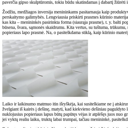
paverčia gipso skulptūromis, tokiu būdu skatindamas į dabartį žiūrėti i
Žodžiu, medžiagos inversija menininkams pasitarnauja kaip produktyvi 
perskaitymo galimybės. Lengviausia priskirti prasmes kūrinio materija
kas kita – menininkės pasirinkta forma (siaurąja prasme), t. y. balti po
būsena, švara, sąmonės skaidrumu. Kita vertus, su tuštuma, trūkumu, mi
popieriaus lapo prasmė. Na, o pasitelkdama stiklą, kaip kūrinio materi
Laiko ir laikinumo matmuo itin išryškėja, kai susitelkiame ne į atskiru
žvelgiant iš kairės į dešinę, matyti, kad kiekvieno dešiniau paguldyto 
nuklojusius popieriaus lapus būtų papūtęs vėjas ir atplėšęs juos nuo gr
jei vyktų realiu laiku, truktų labai trumpai, tačiau menininkė, pasitelk