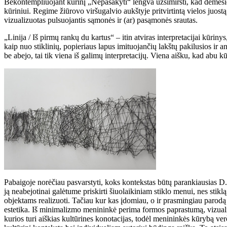
Bekontempliuojant kūrinį „Nepasakyti“ lengva užsimiršti, kad dėmesio p
kūriniui. Regime žiūrovo viršugalvio aukštyje pritvirtintą vielos juostą,
vizualizuotas pulsuojantis sąmonės ir (ar) pasąmonės srautas.
„Linija / Iš pirmų rankų du kartus“ – itin atviras interpretacijai kūri
kaip nuo stiklinių, popieriaus lapus imituojančių lakštų pakilusios ir a
be abejo, tai tik viena iš galimų interpretacijų. Viena aišku, kad abu k
Pabaigoje norėčiau pasvarstyti, koks kontekstas būtų parankiausias D. 
ją neabejotinai galėtume priskirti šiuolaikiniam stiklo menui, nes stik
objektams realizuoti. Tačiau kur kas įdomiau, o ir prasmingiau parodą
estetika. Iš minimalizmo menininkė perima formos paprastumą, vizualinė
kurios turi aiškias kultūrines konotacijas, todėl menininkės kūrybą ver