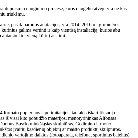
alyvauti prasmių dauginimo procese, kuris daugeliu atveju yra ne kas
niu triukšmu.
 kurie, pasak parodos anotacijos, yra 2014–2016 m. grupinėms
rinius galima vertinti ir kaip vientisą instaliaciją, kurios abu
aptarsiu kiekvieną kūrinį atskirai.
 formato popieriaus lapų imitacijos, tad akis iškart fiksuoja
as iš visai kito pobūdžio materijos, menotyrininkas Alfonsas
ti Dariaus Basčio minkštąsias skulptūras, Gedimino Urbono
kštos įvairių kasdienių objektų ar maisto produktų skulptūros,
ienio vartojimo daiktus (fotoaparatą, telefoną, sportinius batelius)